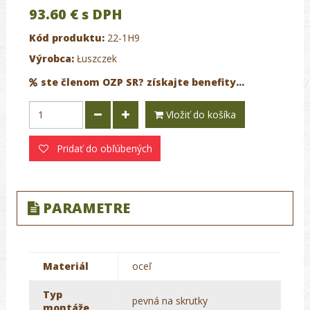
93.60 €
s DPH
Kód produktu:
22-1H9
Výrobca:
Łuszczek
ste členom OZP SR? získajte benefity...
Vložiť do košíka
Pridať do obľúbených
PARAMETRE
Materiál
oceľ
Typ
pevná na skrutky
montáže