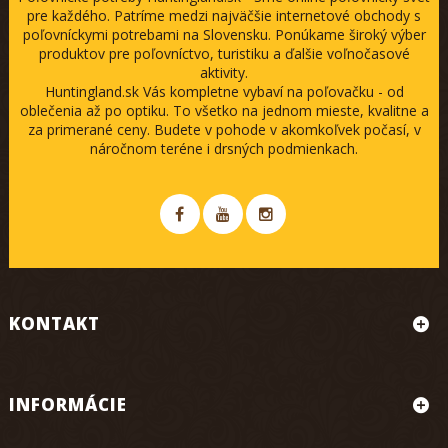
pre každého. Patríme medzi najväčšie internetové obchody s
poľovníckymi potrebami na Slovensku. Ponúkame široký výber
produktov pre poľovníctvo, turistiku a ďalšie voľnočasové
aktivity.
Huntingland.sk Vás kompletne vybaví na poľovačku - od
oblečenia až po optiku. To všetko na jednom mieste, kvalitne a
za primerané ceny. Budete v pohode v akomkoľvek počasí, v
náročnom teréne i drsných podmienkach.
KONTAKT
INFORMÁCIE