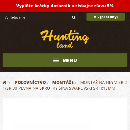
Vyplňte krátky dotazník a získajte zľavu 5%
(prázdny)
-
MENU
>
POĽOVNÍCTVO
>
MONTÁŽE
>
MONTÁŽ NA HEYM SR 2
1/SR 30 PEVNÁ NA SKRUTKY,ŠÍNA SWAROVSKI SR H:13MM