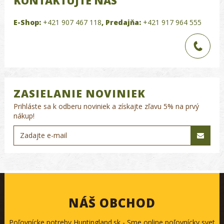
KONTAKTUJTE NÁS
E-Shop:
+421 907 467 118
,
Predajňa:
+421 917 964 555
ZASIELANIE NOVINIEK
Prihláste sa k odberu noviniek a získajte zľavu 5% na prvý
nákup!
NÁŠ OBCHOD
Poľovnícke potreby Huntingland.sk - Sme online poľovnícky svet