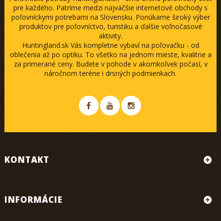
pre každého. Patríme medzi najväčšie internetové obchody s
poľovníckymi potrebami na Slovensku. Ponúkame široký výber
produktov pre poľovníctvo, turistiku a ďalšie voľnočasové
aktivity.
Huntingland.sk Vás kompletne vybaví na poľovačku - od
oblečenia až po optiku. To všetko na jednom mieste, kvalitne a
za primerané ceny. Budete v pohode v akomkoľvek počasí, v
náročnom teréne i drsných podmienkach.
KONTAKT
INFORMÁCIE