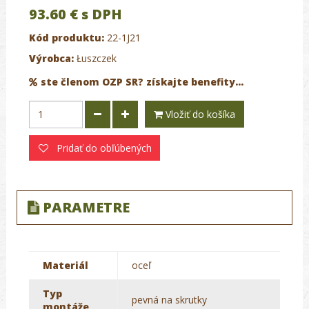
93.60 €
s DPH
Kód produktu:
22-1J21
Výrobca:
Łuszczek
ste členom OZP SR? získajte benefity...
Vložiť do košíka
Pridať do obľúbených
PARAMETRE
Materiál
oceľ
Typ
pevná na skrutky
montáže