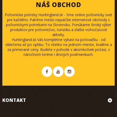
NÁŠ OBCHOD
Poľovnícke potreby Huntingland.sk - Sme online poľovnícky svet
pre každého. Patríme medzi najväčšie internetové obchody s
poľovníckymi potrebami na Slovensku. Ponúkame široký výber
produktov pre poľovníctvo, turistiku a ďalšie voľnočasové
aktivity.
Huntingland.sk Vás kompletne vybaví na poľovačku - od
oblečenia až po optiku. To všetko na jednom mieste, kvalitne a
za primerané ceny. Budete v pohode v akomkoľvek počasí, v
náročnom teréne i drsných podmienkach.
KONTAKT