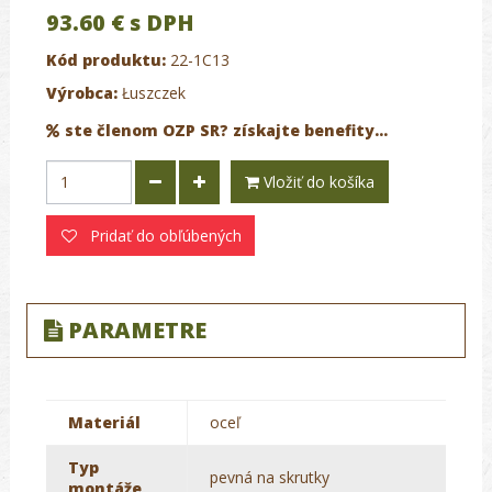
93.60 €
s DPH
Kód produktu:
22-1C13
Výrobca:
Łuszczek
ste členom OZP SR? získajte benefity...
Vložiť do košíka
Pridať do obľúbených
PARAMETRE
Materiál
oceľ
Typ
pevná na skrutky
montáže