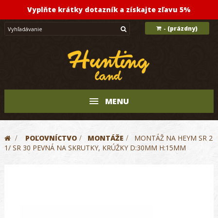
Vyplňte krátky dotazník a získajte zľavu 5%
(prázdny)
-
MENU
>
POĽOVNÍCTVO
>
MONTÁŽE
>
MONTÁŽ NA HEYM SR 2
1/ SR 30 PEVNÁ NA SKRUTKY, KRÚŽKY D:30MM H:15MM