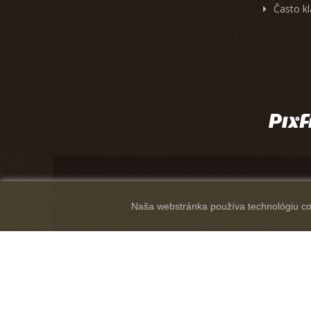
Často k
Naša webstránka používa technológiu coo