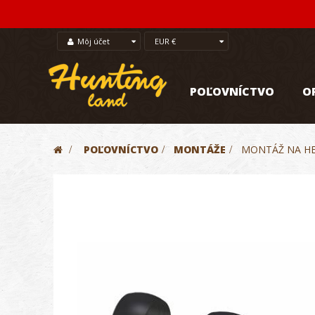
Môj účet
EUR €
POĽOVNÍCTVO
O
>
POĽOVNÍCTVO
>
MONTÁŽE
>
MONTÁŽ NA HE