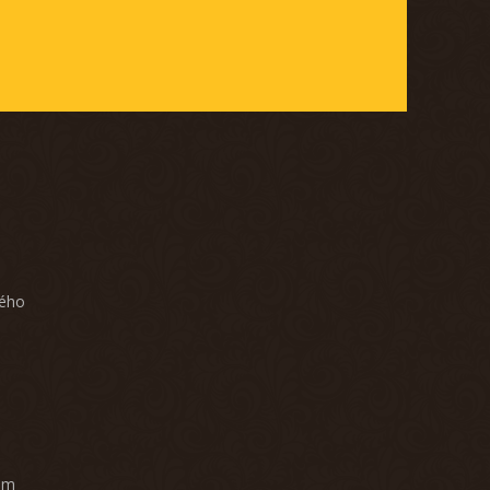
ného
am