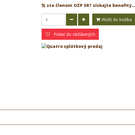
ste členom OZP SR? získajte benefity..
Vložiť do košíka
Pridať do obľúbených