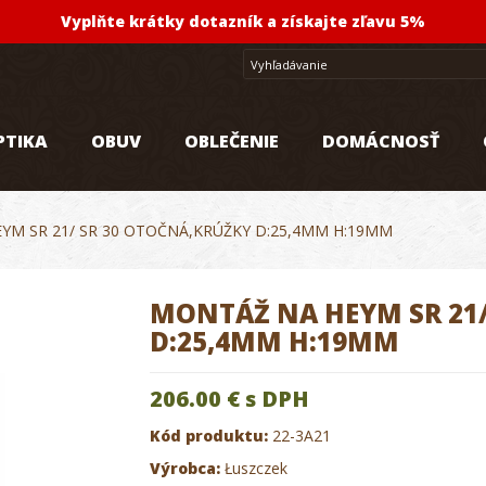
Vyplňte krátky dotazník a získajte zľavu 5%
PTIKA
OBUV
OBLEČENIE
DOMÁCNOSŤ
YM SR 21/ SR 30 OTOČNÁ,KRÚŽKY D:25,4MM H:19MM
MONTÁŽ NA HEYM SR 21/
D:25,4MM H:19MM
206.00 €
s DPH
Kód produktu:
22-3A21
Výrobca:
Łuszczek