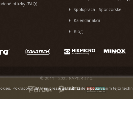
ladené otázky (FAQ)
Spolupráca - Sponzorské
Kalendár akcií
Blog
© 2011 - 2025 RAPIER s.r.o.
kies. Pokračovaním v jej prezeraní súhlasíte s používaním tejto techn