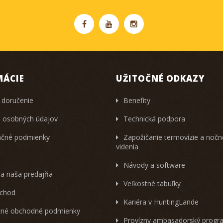
MÁCIE
UŽITOČNÉ ODKAZY
 doručenie
Benefity
 osobných údajov
Technická podpora
čné podmienky
Zapožičanie termovízie a noč
videnia
Návody a software
 a naša predajňa
Veľkostné tabuľky
chod
Kariéra v HuntingLande
né obchodné podmienky
Provízny ambasadorský progr