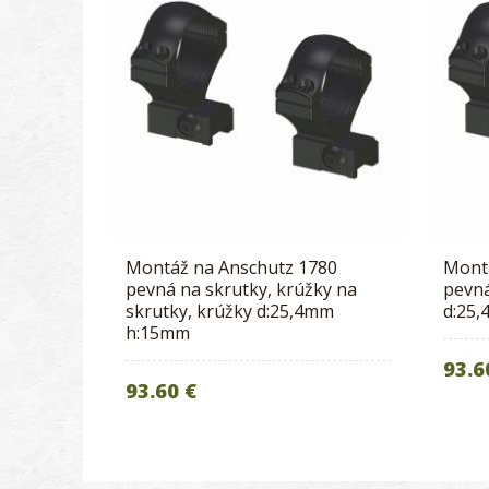
Montáž na Anschutz 1780
Mont
pevná na skrutky, krúžky na
pevná
skrutky, krúžky d:25,4mm
d:25
h:15mm
93.6
93.60 €