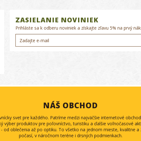
ZASIELANIE NOVINIEK
Prihláste sa k odberu noviniek a získajte zľavu 5% na prvý nák
NÁŠ OBCHOD
ovnícky svet pre každého. Patríme medzi najväčšie internetové obch
ký výber produktov pre poľovníctvo, turistiku a ďalšie voľnočasové akti
 - od oblečenia až po optiku. To všetko na jednom mieste, kvalitne 
počasí, v náročnom teréne i drsných podmienkach.