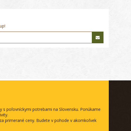
up!
ody s poľovníckymi potrebami na Slovensku. Ponúkame
vity.
a za primerané ceny. Budete v pohode v akomkoľvek