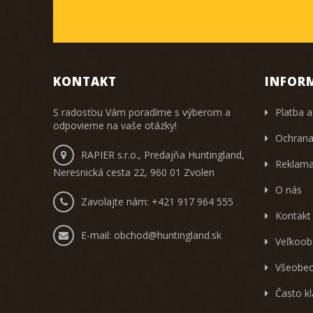
KONTAKT
INFOR
S radosťou Vám poradíme s výberom a
Platba a
odpovieme na vaše otázky!
Ochrana
RAPIER s.r.o., Predajňa Huntingland,
Reklama
Neresnická cesta 22, 960 01 Zvolen
O nás
Zavolajte nám:
+421 917 964 555
Kontakt
E-mail:
obchod@huntingland.sk
Veľkoob
Všeobec
Často k