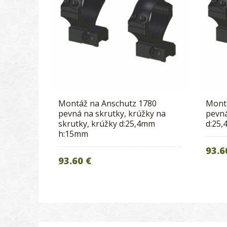
Montáž na Anschutz 1780
Mont
pevná na skrutky, krúžky na
pevná
skrutky, krúžky d:25,4mm
d:25
h:15mm
93.6
93.60 €