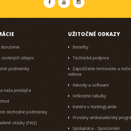
MÁCIE
UŽITOČNÉ ODKAZY
 doručenie
Benefity
 osobných údajov
Technická podpora
čné podmienky
Zapožičanie termovízie a noč
videnia
Návody a software
 a naša predajňa
Veľkostné tabuľky
chod
Kariéra v HuntingLande
né obchodné podmienky
Provízny ambasadorský progr
ladené otázky (FAQ)
Spolupráca - Sponzorské