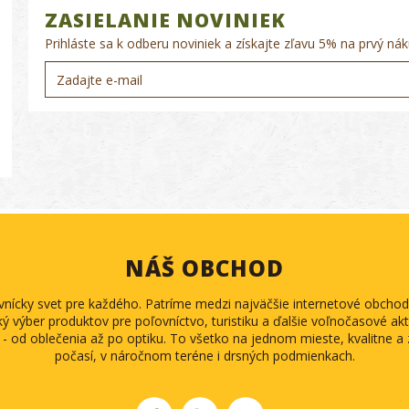
ZASIELANIE NOVINIEK
Prihláste sa k odberu noviniek a získajte zľavu 5% na prvý nák
NÁŠ OBCHOD
ovnícky svet pre každého. Patríme medzi najväčšie internetové obch
ký výber produktov pre poľovníctvo, turistiku a ďalšie voľnočasové akti
 - od oblečenia až po optiku. To všetko na jednom mieste, kvalitne 
počasí, v náročnom teréne i drsných podmienkach.