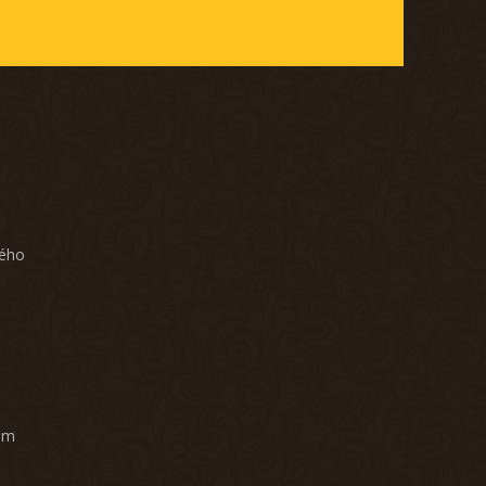
ného
am