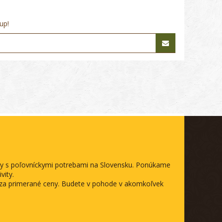
up!
ody s poľovníckymi potrebami na Slovensku. Ponúkame
vity.
a za primerané ceny. Budete v pohode v akomkoľvek