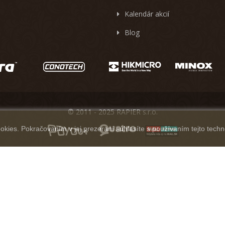
Kalendár akcií
Blog
© 2011 - 2025 RAPIER s.r.o.
kies. Pokračovaním v jej prezeraní súhlasíte s používaním tejto techn