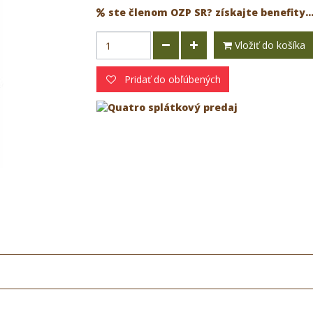
ste členom OZP SR? získajte benefity..
Vložiť do košíka
Pridať do obľúbených