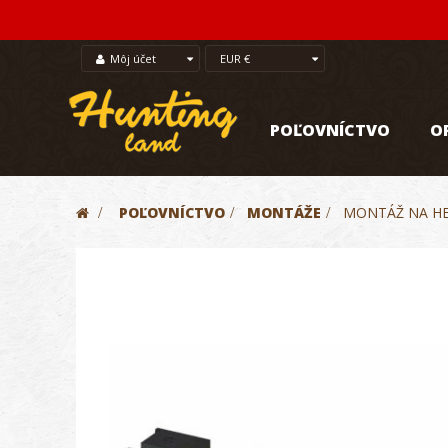
Môj účet
EUR €
POĽOVNÍCTVO
O
>
POĽOVNÍCTVO
>
MONTÁŽE
>
MONTÁŽ NA HE