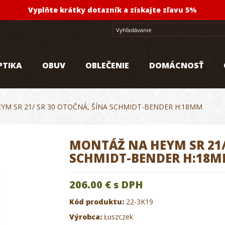
Vyplňte krátky dotazník a získajte zľavu 5%
PTIKA
OBUV
OBLEČENIE
DOMÁCNOSŤ
YM SR 21/ SR 30 OTOČNÁ, ŠÍNA SCHMIDT-BENDER H:18MM
MONTÁŽ NA HEYM SR 21/
SCHMIDT-BENDER H:18
206.00 €
s DPH
Kód produktu:
22-3K19
Výrobca:
Łuszczek