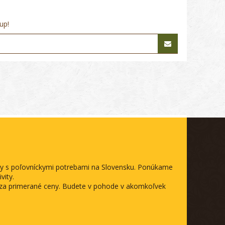
up!
ody s poľovníckymi potrebami na Slovensku. Ponúkame
vity.
a za primerané ceny. Budete v pohode v akomkoľvek