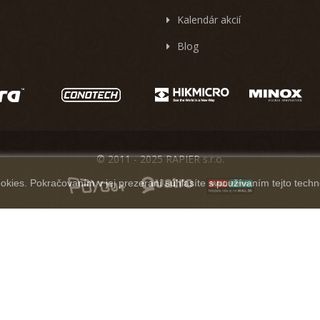
Kalendár akcií
Blog
© 2011 - 2025 RAPIER s.r.o.
kies. Pokračovaním v jej prezeraní súhlasíte s používaním tejto techn