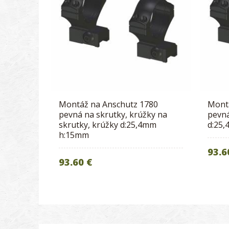
Montáž na Anschutz 1780
Mont
pevná na skrutky, krúžky na
pevná
skrutky, krúžky d:25,4mm
d:25
h:15mm
93.6
93.60 €