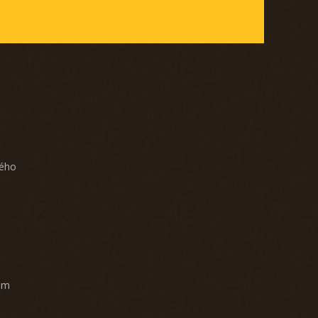
ného
am