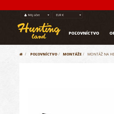
Môj účet
EUR €
POĽOVNÍCTVO
O
>
POĽOVNÍCTVO
>
MONTÁŽE
>
MONTÁŽ NA HE