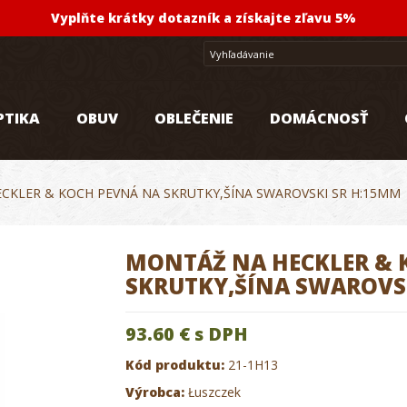
Vyplňte krátky dotazník a získajte zľavu 5%
PTIKA
OBUV
OBLEČENIE
DOMÁCNOSŤ
CKLER & KOCH PEVNÁ NA SKRUTKY,ŠÍNA SWAROVSKI SR H:15MM
MONTÁŽ NA HECKLER & 
SKRUTKY,ŠÍNA SWAROVS
93.60 €
s DPH
Kód produktu:
21-1H13
Výrobca:
Łuszczek