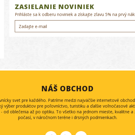
ZASIELANIE NOVINIEK
Prihláste sa k odberu noviniek a získajte zľavu 5% na prvý nák
NÁŠ OBCHOD
ovnícky svet pre každého. Patríme medzi najväčšie internetové obch
ký výber produktov pre poľovníctvo, turistiku a ďalšie voľnočasové akti
 - od oblečenia až po optiku. To všetko na jednom mieste, kvalitne 
počasí, v náročnom teréne i drsných podmienkach.