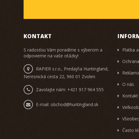
KONTAKT
INFOR
S radosťou Vám poradíme s výberom a
Platba a
odpovieme na vaše otázky!
Ochrana
RAPIER s.r.o., Predajňa Huntingland,
Reklama
Neresnická cesta 22, 960 01 Zvolen
O nás
Zavolajte nám:
+421 917 964 555
Kontakt
E-mail:
obchod@huntingland.sk
Veľkoob
Všeobec
Často k