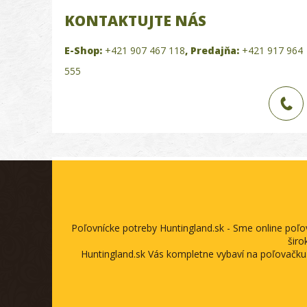
KONTAKTUJTE NÁS
E-Shop:
+421 907 467 118
,
Predajňa:
+421 917 964
555
Poľovnícke potreby Huntingland.sk - Sme online poľ
širo
Huntingland.sk Vás kompletne vybaví na poľovačku