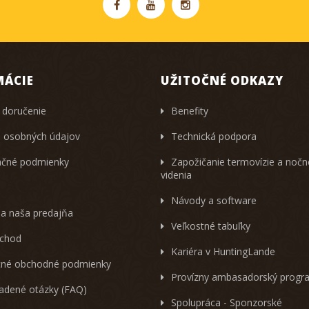
MÁCIE
UŽITOČNÉ ODKAZY
 doručenie
Benefity
 osobných údajov
Technická podpora
čné podmienky
Zapožičanie termovízie a noč
videnia
Návody a software
 a naša predajňa
Veľkostné tabuľky
chod
Kariéra v HuntingLande
né obchodné podmienky
Provízny ambasadorský progr
ladené otázky (FAQ)
Spolupráca - Sponzorské