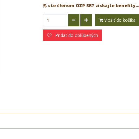
ste členom OZP SR? získajte benefity..
Vložiť do košíka
Pridať do obľúbených