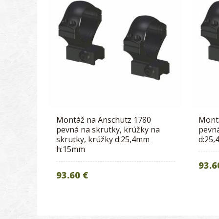
Montáž na Anschutz 1780
Mont
pevná na skrutky, krúžky na
pevná
skrutky, krúžky d:25,4mm
d:25
h:15mm
93.6
93.60 €