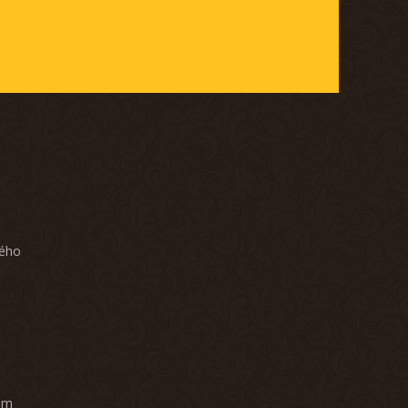
ného
am