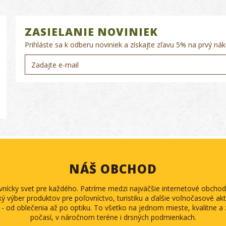
ZASIELANIE NOVINIEK
Prihláste sa k odberu noviniek a získajte zľavu 5% na prvý nák
NÁŠ OBCHOD
ovnícky svet pre každého. Patríme medzi najväčšie internetové obch
ký výber produktov pre poľovníctvo, turistiku a ďalšie voľnočasové akti
 - od oblečenia až po optiku. To všetko na jednom mieste, kvalitne 
počasí, v náročnom teréne i drsných podmienkach.