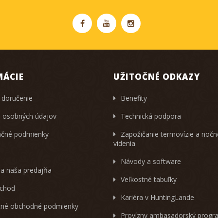
MÁCIE
UŽITOČNÉ ODKAZY
 doručenie
Benefity
 osobných údajov
Technická podpora
čné podmienky
Zapožičanie termovízie a noč
videnia
Návody a software
 a naša predajňa
Veľkostné tabuľky
chod
Kariéra v HuntingLande
né obchodné podmienky
Provízny ambasadorský progr