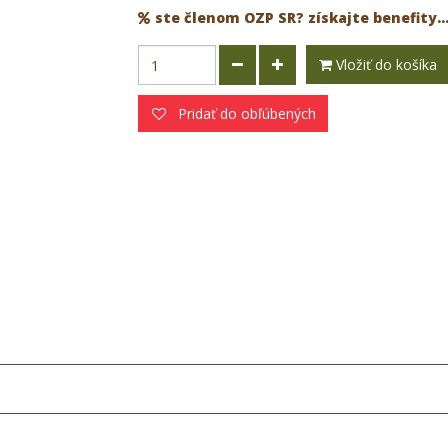
ste členom OZP SR? získajte benefity..
Vložiť do košíka
Pridať do obľúbených