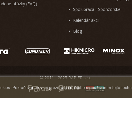
ladené otázky (FAQ)
Spolupráca - Sponzorské
Kalendár akcií
Blog
© 2011 - 2025 RAPIER s.r.o.
kies. Pokračovaním v jej prezeraní súhlasíte s používaním tejto techn