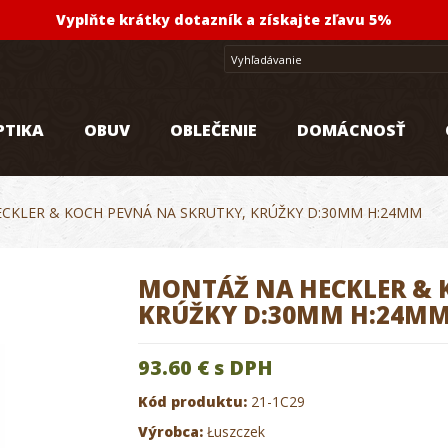
Vyplňte krátky dotazník a získajte zľavu 5%
PTIKA
OBUV
OBLEČENIE
DOMÁCNOSŤ
CKLER & KOCH PEVNÁ NA SKRUTKY, KRÚŽKY D:30MM H:24MM
MONTÁŽ NA HECKLER & 
KRÚŽKY D:30MM H:24M
93.60 €
s DPH
Kód produktu:
21-1C29
Výrobca:
Łuszczek