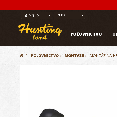
Môj účet
EUR €
POĽOVNÍCTVO
O
>
POĽOVNÍCTVO
>
MONTÁŽE
>
MONTÁŽ NA HE