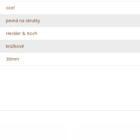
oceľ
pevná na skrutky
Heckler & Koch
krúžkové
30mm