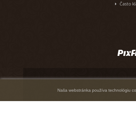
Často k
Naša webstránka používa technológiu coo