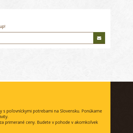
up!
ody s poľovníckymi potrebami na Slovensku. Ponúkame
vity.
a za primerané ceny. Budete v pohode v akomkoľvek