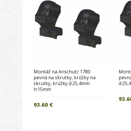
Montáž na Anschutz 1780
Mont
pevná na skrutky, krúžky na
pevná
skrutky, krúžky d:25,4mm
d:25
h:15mm
93.6
93.60 €