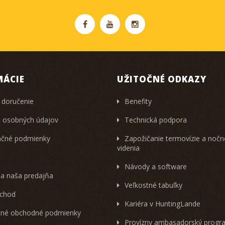
MÁCIE
UŽITOČNÉ ODKAZY
 doručenie
Benefity
 osobných údajov
Technická podpora
čné podmienky
Zapožičanie termovízie a noč
videnia
Návody a software
 a naša predajňa
Veľkostné tabuľky
chod
Kariéra v HuntingLande
né obchodné podmienky
Provízny ambasadorský progr