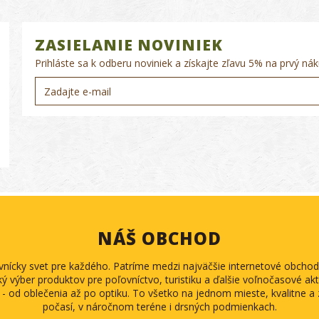
ZASIELANIE NOVINIEK
Prihláste sa k odberu noviniek a získajte zľavu 5% na prvý nák
NÁŠ OBCHOD
ovnícky svet pre každého. Patríme medzi najväčšie internetové obch
ký výber produktov pre poľovníctvo, turistiku a ďalšie voľnočasové akti
 - od oblečenia až po optiku. To všetko na jednom mieste, kvalitne 
počasí, v náročnom teréne i drsných podmienkach.