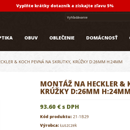
Vyplňte krátky dotazník a získajte zľavu 5%
PTIKA
OBUV
OBLEČENIE
DOMÁCNOSŤ
CKLER & KOCH PEVNÁ NA SKRUTKY, KRÚŽKY D:26MM H:24MM
MONTÁŽ NA HECKLER & 
KRÚŽKY D:26MM H:24M
93.60 €
s DPH
Kód produktu:
21-1B29
Výrobca:
Łuszczek