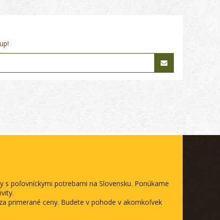
up!
ody s poľovníckymi potrebami na Slovensku. Ponúkame
vity.
a za primerané ceny. Budete v pohode v akomkoľvek