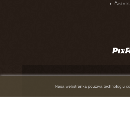
Často k
Naša webstránka používa technológiu coo