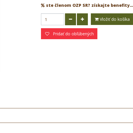
ste členom OZP SR? získajte benefity..
Vložiť do košíka
Pridať do obľúbených