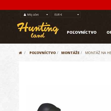
Môj účet
EUR €
POĽOVNÍCTVO
O
>
POĽOVNÍCTVO
>
MONTÁŽE
>
MONTÁŽ NA HE