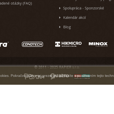
ladené otázky (FAQ)
Spolupráca - Sponzorské
Kalendár akcií
Blog
© 2011 - 2025 RAPIER s.r.o.
kies. Pokračovaním v jej prezeraní súhlasíte s používaním tejto techn