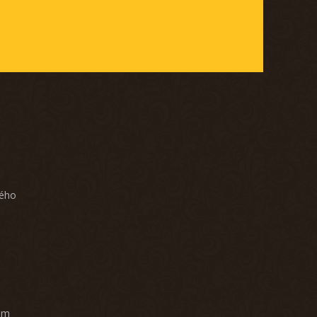
ného
am