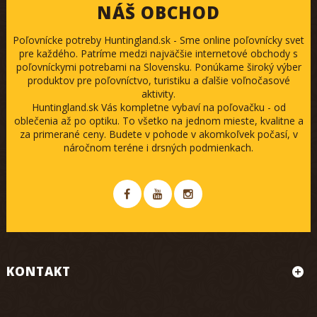
NÁŠ OBCHOD
Poľovnícke potreby Huntingland.sk - Sme online poľovnícky svet
pre každého. Patríme medzi najväčšie internetové obchody s
poľovníckymi potrebami na Slovensku. Ponúkame široký výber
produktov pre poľovníctvo, turistiku a ďalšie voľnočasové
aktivity.
Huntingland.sk Vás kompletne vybaví na poľovačku - od
oblečenia až po optiku. To všetko na jednom mieste, kvalitne a
za primerané ceny. Budete v pohode v akomkoľvek počasí, v
náročnom teréne i drsných podmienkach.
KONTAKT