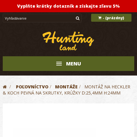
Vyplňte krátky dotazník a získajte zľavu 5%
(prázdny)
-
MENU
>
POĽOVNÍCTVO
>
MONTÁŽE
>
MONTÁŽ NA HECKLER
& KOCH PEVNÁ NA SKRUTKY, KRÚŽKY D:25,4MM H:24MM