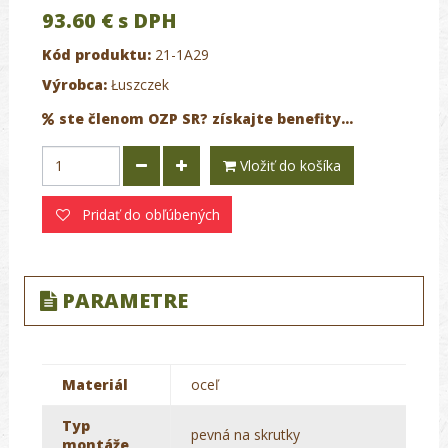
93.60 €
s DPH
Kód produktu:
21-1A29
Výrobca:
Łuszczek
ste členom OZP SR? získajte benefity...
Vložiť do košíka
Pridať do obľúbených
PARAMETRE
Materiál
oceľ
Typ
pevná na skrutky
montáže