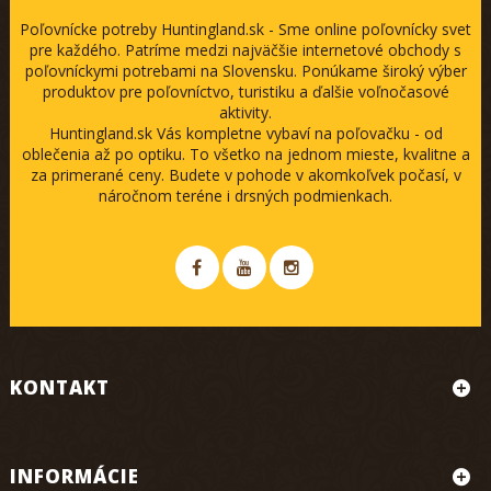
Poľovnícke potreby Huntingland.sk - Sme online poľovnícky svet
pre každého. Patríme medzi najväčšie internetové obchody s
poľovníckymi potrebami na Slovensku. Ponúkame široký výber
produktov pre poľovníctvo, turistiku a ďalšie voľnočasové
aktivity.
Huntingland.sk Vás kompletne vybaví na poľovačku - od
oblečenia až po optiku. To všetko na jednom mieste, kvalitne a
za primerané ceny. Budete v pohode v akomkoľvek počasí, v
náročnom teréne i drsných podmienkach.
KONTAKT
INFORMÁCIE