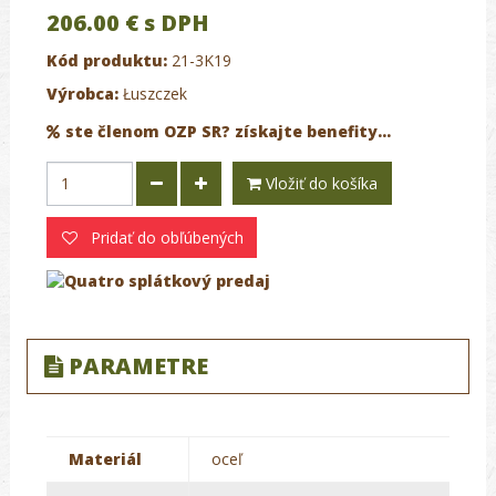
206.00 €
s DPH
Kód produktu:
21-3K19
Výrobca:
Łuszczek
ste členom OZP SR? získajte benefity...
Vložiť do košíka
Pridať do obľúbených
PARAMETRE
Materiál
oceľ