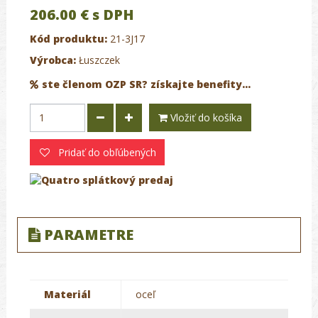
206.00 €
s DPH
Kód produktu:
21-3J17
Výrobca:
Łuszczek
ste členom OZP SR? získajte benefity...
Vložiť do košíka
Pridať do obľúbených
PARAMETRE
Materiál
oceľ