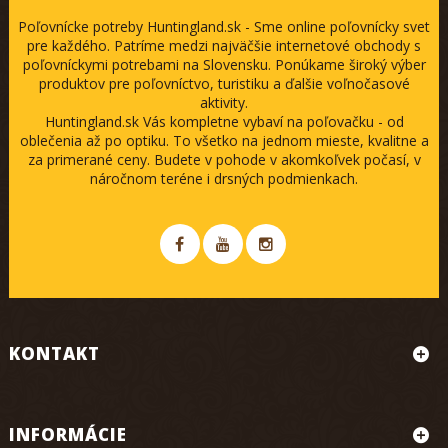
Poľovnícke potreby Huntingland.sk - Sme online poľovnícky svet
pre každého. Patríme medzi najväčšie internetové obchody s
poľovníckymi potrebami na Slovensku. Ponúkame široký výber
produktov pre poľovníctvo, turistiku a ďalšie voľnočasové
aktivity.
Huntingland.sk Vás kompletne vybaví na poľovačku - od
oblečenia až po optiku. To všetko na jednom mieste, kvalitne a
za primerané ceny. Budete v pohode v akomkoľvek počasí, v
náročnom teréne i drsných podmienkach.
KONTAKT
INFORMÁCIE