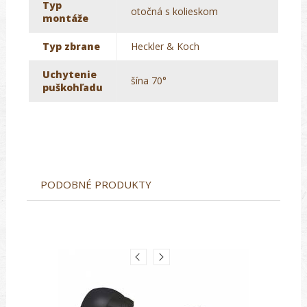
Typ
otočná s kolieskom
montáže
Typ zbrane
Heckler & Koch
Uchytenie
šína 70°
puškohľadu
PODOBNÉ PRODUKTY