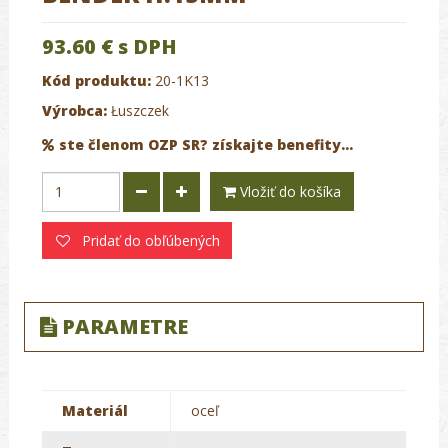
93.60 €
s DPH
Kód produktu:
20-1K13
Výrobca:
Łuszczek
ste členom OZP SR? získajte benefity...
Vložiť do košíka
Pridať do obľúbených
PARAMETRE
Materiál
oceľ