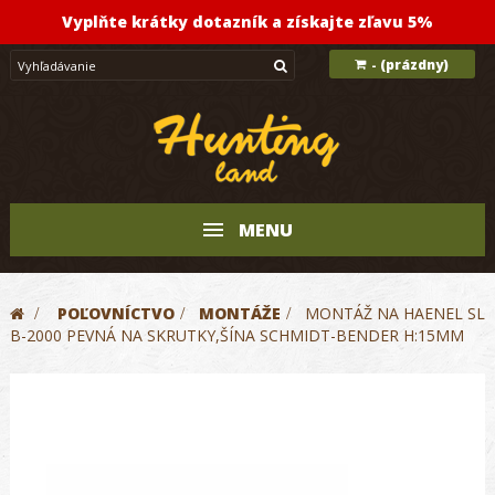
Vyplňte krátky dotazník a získajte zľavu 5%
(prázdny)
-
MENU
>
POĽOVNÍCTVO
>
MONTÁŽE
>
MONTÁŽ NA HAENEL SL
B-2000 PEVNÁ NA SKRUTKY,ŠÍNA SCHMIDT-BENDER H:15MM