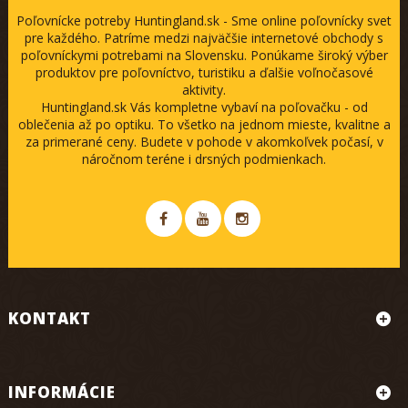
Poľovnícke potreby Huntingland.sk - Sme online poľovnícky svet
pre každého. Patríme medzi najväčšie internetové obchody s
poľovníckymi potrebami na Slovensku. Ponúkame široký výber
produktov pre poľovníctvo, turistiku a ďalšie voľnočasové
aktivity.
Huntingland.sk Vás kompletne vybaví na poľovačku - od
oblečenia až po optiku. To všetko na jednom mieste, kvalitne a
za primerané ceny. Budete v pohode v akomkoľvek počasí, v
náročnom teréne i drsných podmienkach.
KONTAKT
INFORMÁCIE