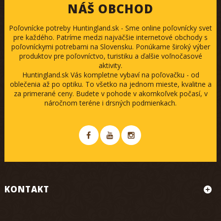
NÁŠ OBCHOD
Poľovnícke potreby Huntingland.sk - Sme online poľovnícky svet
pre každého. Patríme medzi najväčšie internetové obchody s
poľovníckymi potrebami na Slovensku. Ponúkame široký výber
produktov pre poľovníctvo, turistiku a ďalšie voľnočasové
aktivity.
Huntingland.sk Vás kompletne vybaví na poľovačku - od
oblečenia až po optiku. To všetko na jednom mieste, kvalitne a
za primerané ceny. Budete v pohode v akomkoľvek počasí, v
náročnom teréne i drsných podmienkach.
KONTAKT