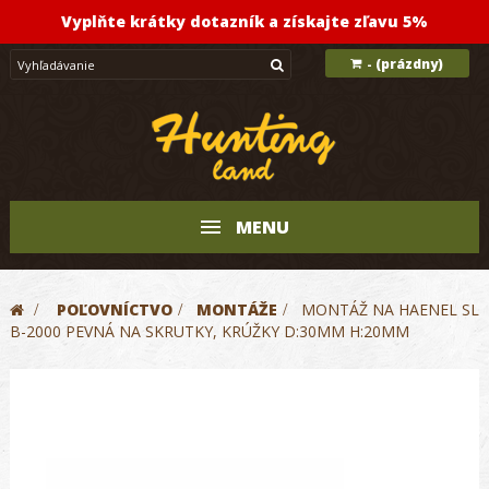
Vyplňte krátky dotazník a získajte zľavu 5%
(prázdny)
-
MENU
>
POĽOVNÍCTVO
>
MONTÁŽE
>
MONTÁŽ NA HAENEL SL
B-2000 PEVNÁ NA SKRUTKY, KRÚŽKY D:30MM H:20MM