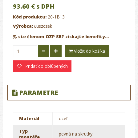
93.60 €
s DPH
Kód produktu:
20-1B13
Výrobca:
Łuszczek
ste členom OZP SR? získajte benefity...
Vložiť do košíka
Pridať do obľúbených
PARAMETRE
Materiál
oceľ
Typ
pevná na skrutky
montáže