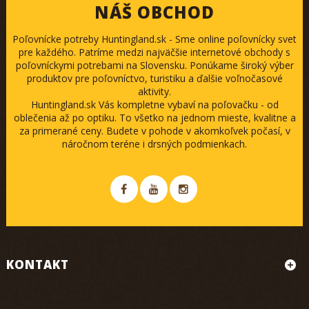
NÁŠ OBCHOD
Poľovnícke potreby Huntingland.sk - Sme online poľovnícky svet
pre každého. Patríme medzi najväčšie internetové obchody s
poľovníckymi potrebami na Slovensku. Ponúkame široký výber
produktov pre poľovníctvo, turistiku a ďalšie voľnočasové
aktivity.
Huntingland.sk Vás kompletne vybaví na poľovačku - od
oblečenia až po optiku. To všetko na jednom mieste, kvalitne a
za primerané ceny. Budete v pohode v akomkoľvek počasí, v
náročnom teréne i drsných podmienkach.
KONTAKT