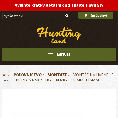
Vyplňte krátky dotazník a získajte zľavu 5%
(prázdny)
-
MENU
>
POĽOVNÍCTVO
>
MONTÁŽE
>
MONTÁŽ NA HAENEL SL
B-2000 PEVNÁ NA SKRUTKY, KRÚŽKY D:26MM H:15MM