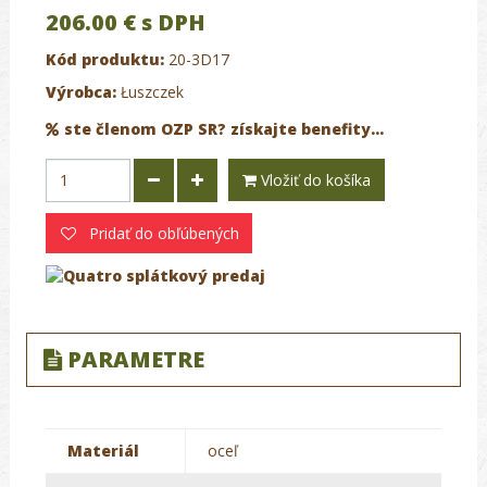
206.00 €
s DPH
Kód produktu:
20-3D17
Výrobca:
Łuszczek
ste členom OZP SR? získajte benefity...
Vložiť do košíka
Pridať do obľúbených
PARAMETRE
Materiál
oceľ