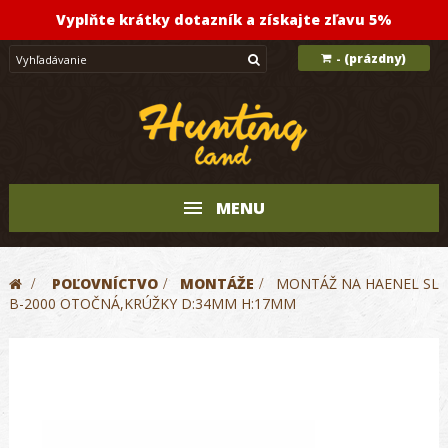
Vyplňte krátky dotazník a získajte zľavu 5%
(prázdny)
-
MENU
>
POĽOVNÍCTVO
>
MONTÁŽE
>
MONTÁŽ NA HAENEL SL
B-2000 OTOČNÁ,KRÚŽKY D:34MM H:17MM