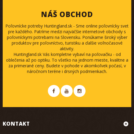
NÁŠ OBCHOD
Poľovnícke potreby Huntingland.sk - Sme online poľovnícky svet
pre každého. Patríme medzi najväčšie internetové obchody s
poľovníckymi potrebami na Slovensku. Ponúkame široký výber
produktov pre poľovníctvo, turistiku a ďalšie voľnočasové
aktivity.
Huntingland.sk Vás kompletne vybaví na poľovačku - od
oblečenia až po optiku. To všetko na jednom mieste, kvalitne a
za primerané ceny. Budete v pohode v akomkoľvek počasí, v
náročnom teréne i drsných podmienkach.
KONTAKT