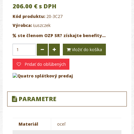
206.00 €
s DPH
Kód produktu:
20-3C27
Výrobca:
Łuszczek
ste členom OZP SR? získajte benefity...
Vložiť do košíka
Pridať do obľúbených
PARAMETRE
Materiál
oceľ