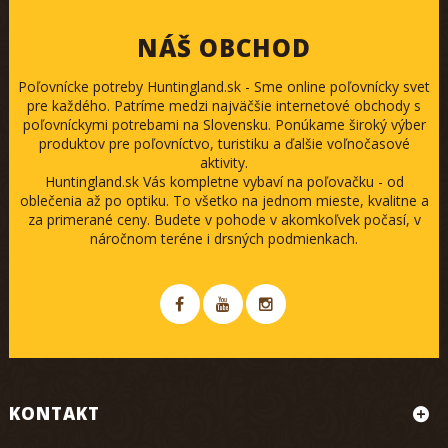
NÁŠ OBCHOD
Poľovnícke potreby Huntingland.sk - Sme online poľovnícky svet
pre každého. Patríme medzi najväčšie internetové obchody s
poľovníckymi potrebami na Slovensku. Ponúkame široký výber
produktov pre poľovníctvo, turistiku a ďalšie voľnočasové
aktivity.
Huntingland.sk Vás kompletne vybaví na poľovačku - od
oblečenia až po optiku. To všetko na jednom mieste, kvalitne a
za primerané ceny. Budete v pohode v akomkoľvek počasí, v
náročnom teréne i drsných podmienkach.
KONTAKT