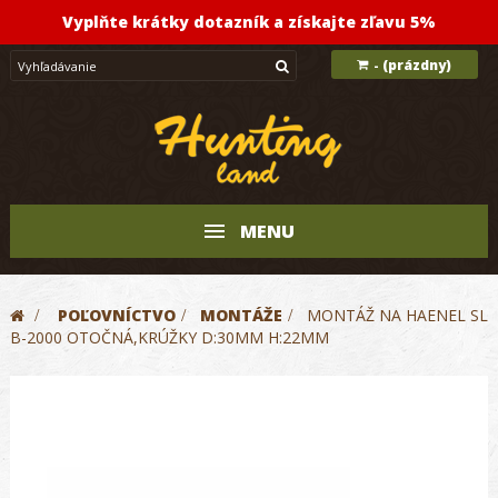
Vyplňte krátky dotazník a získajte zľavu 5%
(prázdny)
-
MENU
>
POĽOVNÍCTVO
>
MONTÁŽE
>
MONTÁŽ NA HAENEL SL
B-2000 OTOČNÁ,KRÚŽKY D:30MM H:22MM