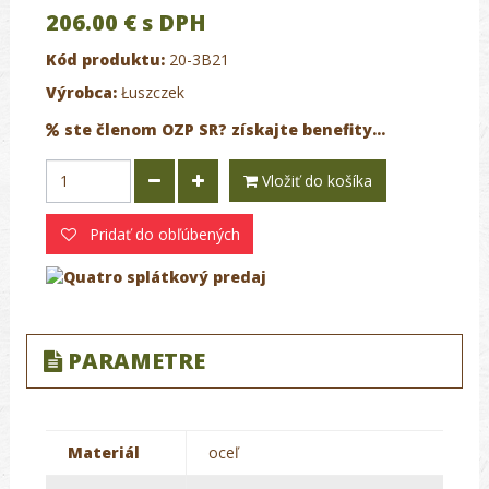
206.00 €
s DPH
Kód produktu:
20-3B21
Výrobca:
Łuszczek
ste členom OZP SR? získajte benefity...
Vložiť do košíka
Pridať do obľúbených
PARAMETRE
Materiál
oceľ