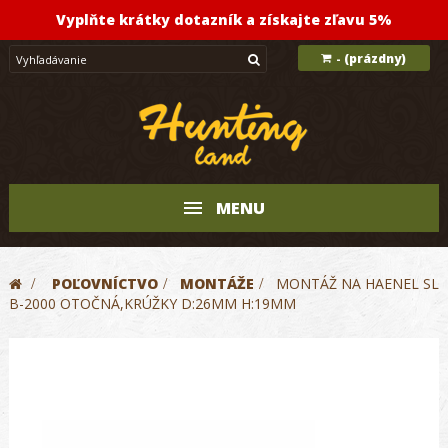
Vyplňte krátky dotazník a získajte zľavu 5%
(prázdny)
-
MENU
>
POĽOVNÍCTVO
>
MONTÁŽE
>
MONTÁŽ NA HAENEL SL
B-2000 OTOČNÁ,KRÚŽKY D:26MM H:19MM