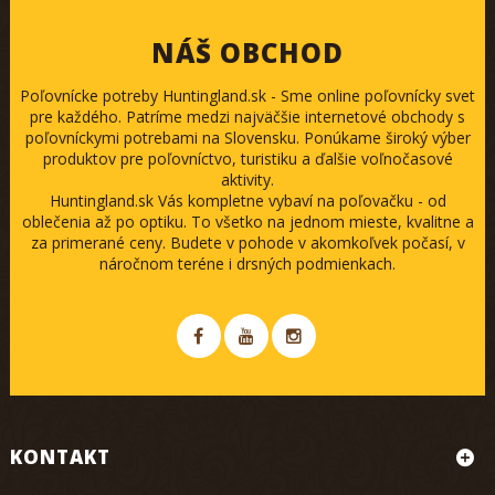
NÁŠ OBCHOD
Poľovnícke potreby Huntingland.sk - Sme online poľovnícky svet
pre každého. Patríme medzi najväčšie internetové obchody s
poľovníckymi potrebami na Slovensku. Ponúkame široký výber
produktov pre poľovníctvo, turistiku a ďalšie voľnočasové
aktivity.
Huntingland.sk Vás kompletne vybaví na poľovačku - od
oblečenia až po optiku. To všetko na jednom mieste, kvalitne a
za primerané ceny. Budete v pohode v akomkoľvek počasí, v
náročnom teréne i drsných podmienkach.
KONTAKT