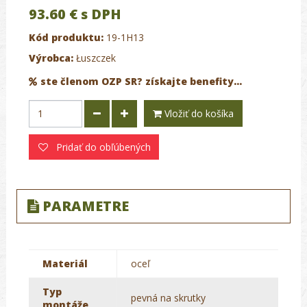
93.60 €
s DPH
Kód produktu:
19-1H13
Výrobca:
Łuszczek
ste členom OZP SR? získajte benefity...
Vložiť do košíka
Pridať do obľúbených
PARAMETRE
Materiál
oceľ
Typ
pevná na skrutky
montáže