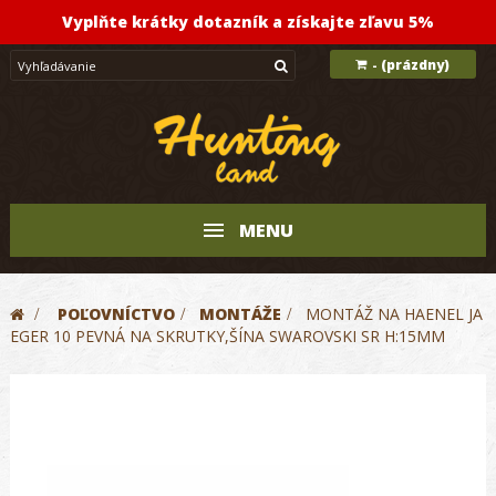
Vyplňte krátky dotazník a získajte zľavu 5%
(prázdny)
-
MENU
>
POĽOVNÍCTVO
>
MONTÁŽE
>
MONTÁŽ NA HAENEL JA
EGER 10 PEVNÁ NA SKRUTKY,ŠÍNA SWAROVSKI SR H:15MM