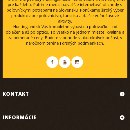
pre každého. Patríme medzi najväčšie internetové obchody s
poľovníckymi potrebami na Slovensku. Ponúkame široký výber
produktov pre poľovníctvo, turistiku a ďalšie voľnočasové
aktivity.
Huntingland.sk Vás kompletne vybaví na poľovačku - od
oblečenia až po optiku. To všetko na jednom mieste, kvalitne a
za primerané ceny. Budete v pohode v akomkoľvek počasí, v
náročnom teréne i drsných podmienkach.
KONTAKT
INFORMÁCIE