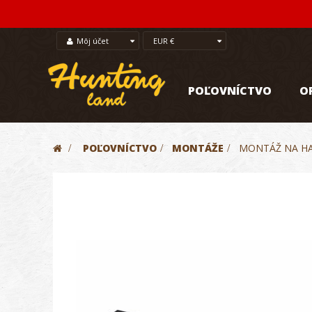
Môj účet
EUR €
POĽOVNÍCTVO
O
>
POĽOVNÍCTVO
>
MONTÁŽE
>
MONTÁŽ NA HA