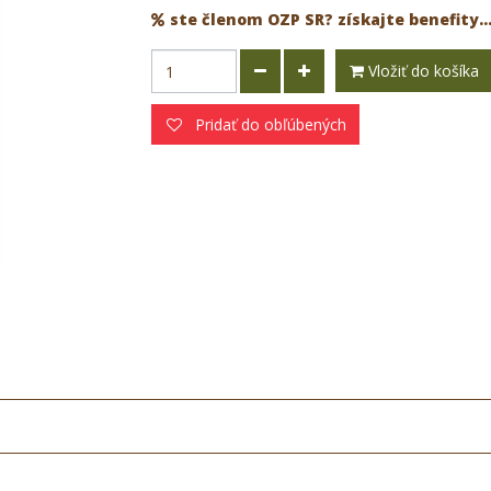
ste členom OZP SR? získajte benefity..
Vložiť do košíka
Pridať do obľúbených