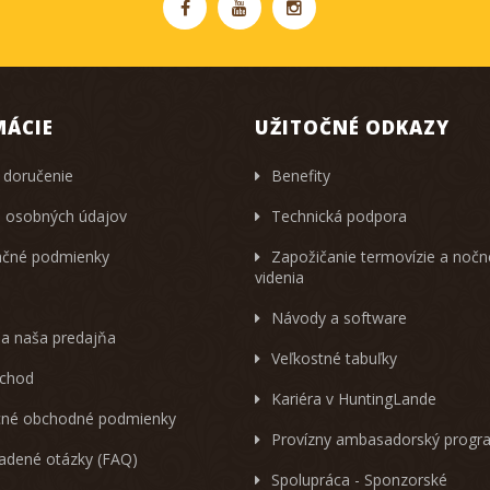
MÁCIE
UŽITOČNÉ ODKAZY
 doručenie
Benefity
 osobných údajov
Technická podpora
čné podmienky
Zapožičanie termovízie a noč
videnia
Návody a software
 a naša predajňa
Veľkostné tabuľky
chod
Kariéra v HuntingLande
né obchodné podmienky
Provízny ambasadorský progr
ladené otázky (FAQ)
Spolupráca - Sponzorské