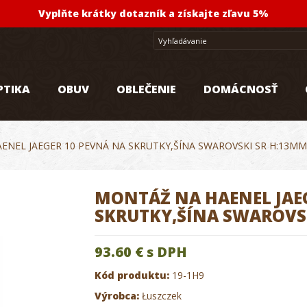
Vyplňte krátky dotazník a získajte zľavu 5%
PTIKA
OBUV
OBLEČENIE
DOMÁCNOSŤ
ENEL JAEGER 10 PEVNÁ NA SKRUTKY,ŠÍNA SWAROVSKI SR H:13M
MONTÁŽ NA HAENEL JAE
SKRUTKY,ŠÍNA SWAROVS
93.60 €
s DPH
Kód produktu:
19-1H9
Výrobca:
Łuszczek