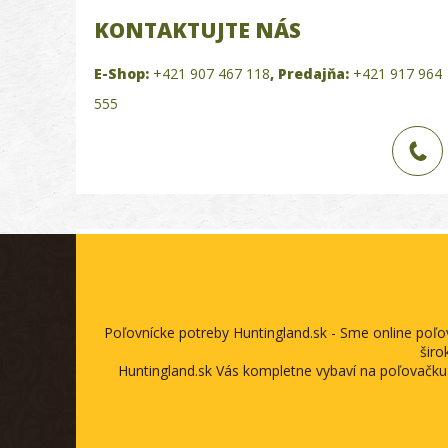
KONTAKTUJTE NÁS
E-Shop:
+421 907 467 118
,
Predajňa:
+421 917 964
555
Poľovnícke potreby Huntingland.sk - Sme online poľ
širo
Huntingland.sk Vás kompletne vybaví na poľovačku