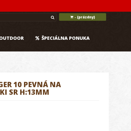
(prázdny)
-
OUTDOOR
ŠPECIÁLNA PONUKA
M
GER 10 PEVNÁ NA
KI SR H:13MM