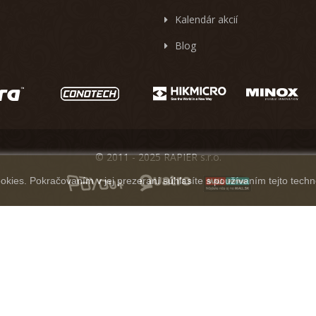
Kalendár akcií
Blog
© 2011 - 2025 RAPIER s.r.o.
kies. Pokračovaním v jej prezeraní súhlasíte s používaním tejto techn