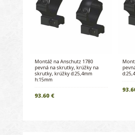
Montáž na Anschutz 1780
Mont
pevná na skrutky, krúžky na
pevná
skrutky, krúžky d:25,4mm
d:25
h:15mm
93.6
93.60 €