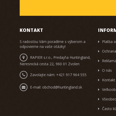
KONTAKT
INFOR
S radosťou Vám poradíme s výberom a
Platba a
odpovieme na vaše otázky!
Ochrana
RAPIER s.r.o., Predajňa Huntingland,
Reklama
Neresnická cesta 22, 960 01 Zvolen
O nás
Zavolajte nám:
+421 917 964 555
Kontakt
E-mail:
obchod@huntingland.sk
Veľkoob
Všeobec
Často k