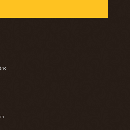
ného
am