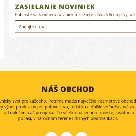
ZASIELANIE NOVINIEK
Prihláste sa k odberu noviniek a získajte zľavu 5% na prvý nák
NÁŠ OBCHOD
ovnícky svet pre každého. Patríme medzi najväčšie internetové obch
ký výber produktov pre poľovníctvo, turistiku a ďalšie voľnočasové akti
 - od oblečenia až po optiku. To všetko na jednom mieste, kvalitne 
počasí, v náročnom teréne i drsných podmienkach.