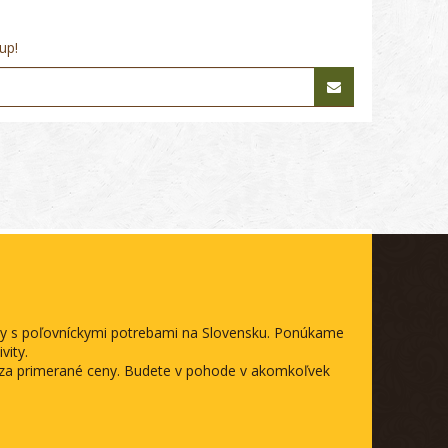
up!
ody s poľovníckymi potrebami na Slovensku. Ponúkame
vity.
a za primerané ceny. Budete v pohode v akomkoľvek