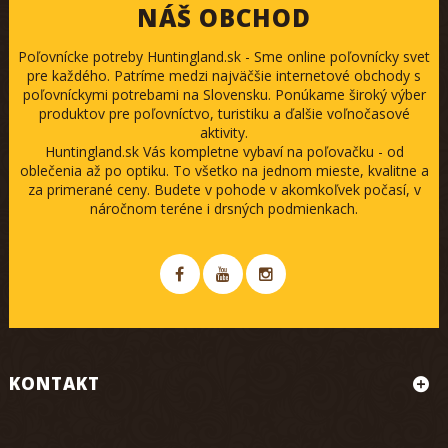
NÁŠ OBCHOD
Poľovnícke potreby Huntingland.sk - Sme online poľovnícky svet
pre každého. Patríme medzi najväčšie internetové obchody s
poľovníckymi potrebami na Slovensku. Ponúkame široký výber
produktov pre poľovníctvo, turistiku a ďalšie voľnočasové
aktivity.
Huntingland.sk Vás kompletne vybaví na poľovačku - od
oblečenia až po optiku. To všetko na jednom mieste, kvalitne a
za primerané ceny. Budete v pohode v akomkoľvek počasí, v
náročnom teréne i drsných podmienkach.
KONTAKT