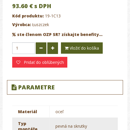
93.60 €
s DPH
Kód produktu:
19-1C13
Výrobca:
Łuszczek
ste členom OZP SR? získajte benefity...
Vložiť do košíka
Pridať do obľúbených
PARAMETRE
Materiál
oceľ
Typ
pevná na skrutky
montáže