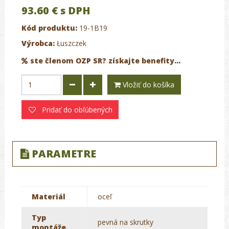
93.60 €
s DPH
Kód produktu:
19-1B19
Výrobca:
Łuszczek
ste členom OZP SR? získajte benefity...
Vložiť do košíka
Pridať do obľúbených
PARAMETRE
Materiál
oceľ
Typ
pevná na skrutky
montáže