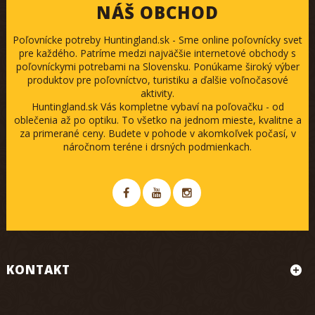
NÁŠ OBCHOD
Poľovnícke potreby Huntingland.sk - Sme online poľovnícky svet
pre každého. Patríme medzi najväčšie internetové obchody s
poľovníckymi potrebami na Slovensku. Ponúkame široký výber
produktov pre poľovníctvo, turistiku a ďalšie voľnočasové
aktivity.
Huntingland.sk Vás kompletne vybaví na poľovačku - od
oblečenia až po optiku. To všetko na jednom mieste, kvalitne a
za primerané ceny. Budete v pohode v akomkoľvek počasí, v
náročnom teréne i drsných podmienkach.
KONTAKT