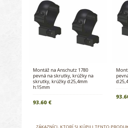
Montáž na Anschutz 1780
Mont
pevná na skrutky, krúžky na
pevná
skrutky, krúžky d:25,4mm
d:25
h:15mm
93.6
93.60 €
ZÁKAZNÍCI, KTORÍ SI KÚPILI TENTO PRODUKT