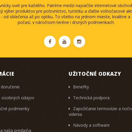
ovnícky svet pre každého. Patríme medzi najväčšie internetové obch
ký výber produktov pre poľovníctvo, turistiku a ďalšie voľnočasové akti
 - od oblečenia až po optiku. To všetko na jednom mieste, kvalitne 
počasí, v náročnom teréne i drsných podmienkach.
MÁCIE
UŽITOČNÉ ODKAZY
 doručenie
Benefity
 osobných údajov
Technická podpora
čné podmienky
Zapožičanie termovízie a noč
videnia
Návody a software
 a naša predajňa