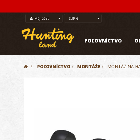
Môj účet
EUR €
POĽOVNÍCTVO
O
>
POĽOVNÍCTVO
>
MONTÁŽE
>
MONTÁŽ NA HA