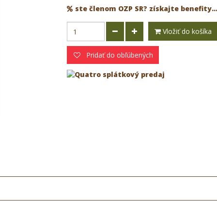
ste členom OZP SR? získajte benefity..
Vložiť do košíka
Pridať do obľúbených