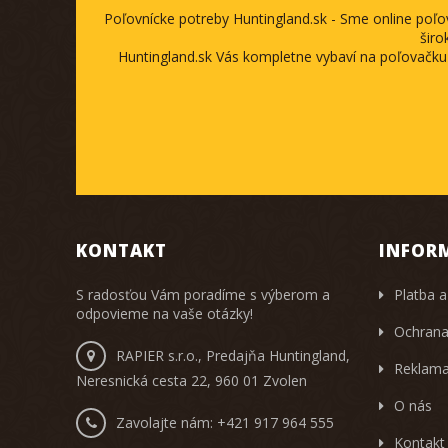
Poľovnícke potreby Huntingland.sk - Sme online poľ
širo
Huntingland.sk Vás kompletne vybaví na poľovačku
KONTAKT
INFOR
S radosťou Vám poradíme s výberom a
Platba a
odpovieme na vaše otázky!
Ochrana
RAPIER s.r.o., Predajňa Huntingland,
Reklama
Neresnická cesta 22, 960 01 Zvolen
O nás
Zavolajte nám:
+421 917 964 555
Kontakt