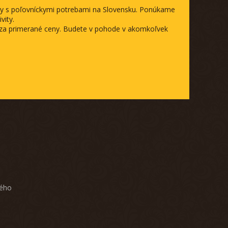
ody s poľovníckymi potrebami na Slovensku. Ponúkame
vity.
a za primerané ceny. Budete v pohode v akomkoľvek
ného