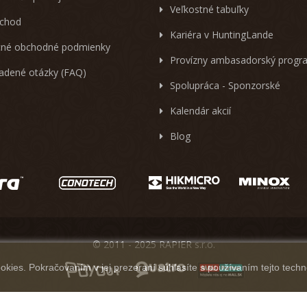
Veľkostné tabuľky
chod
Kariéra v HuntingLande
né obchodné podmienky
Provízny ambasadorský progr
ladené otázky (FAQ)
Spolupráca - Sponzorské
Kalendár akcií
Blog
© 2011 - 2025 RAPIER s.r.o.
kies. Pokračovaním v jej prezeraní súhlasíte s používaním tejto techn