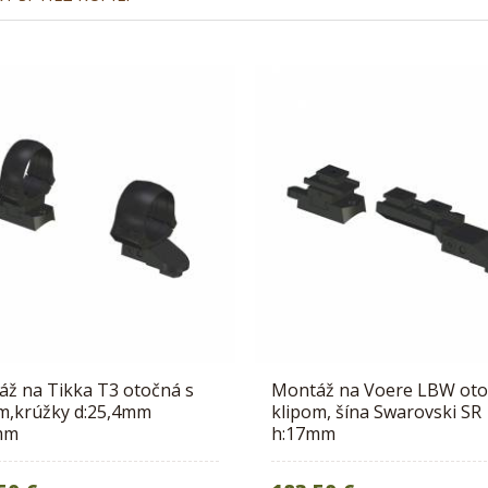
ž na Tikka T3 otočná s
Montáž na Voere LBW oto
m,krúžky d:25,4mm
klipom, šína Swarovski SR
mm
h:17mm