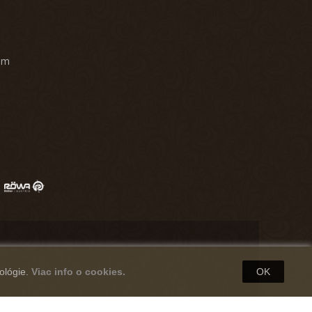
am
ológie.
Viac info o cookies.
OK