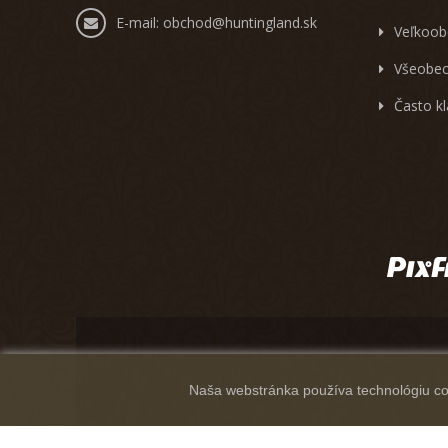
E-mail:
obchod@huntingland.sk
Veľkoob
Všeobec
Často k
Naša webstránka používa technológiu coo