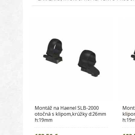
Montáž na Haenel SLB-2000
Montá
otočná s klipom,krúžky d:26mm
klipo
h:19mm
h:19