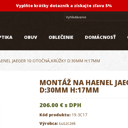
Vyplňte krátky dotazník a získajte zľavu 5%
PTIKA
OBUV
OBLEČENIE
DOMÁCNOSŤ
ENEL JAEGER 10 OTOČNÁ,KRÚŽKY D:30MM H:17MM
MONTÁŽ NA HAENEL JAE
D:30MM H:17MM
206.00 €
s DPH
Kód produktu:
19-3C17
Výrobca:
Łuszczek