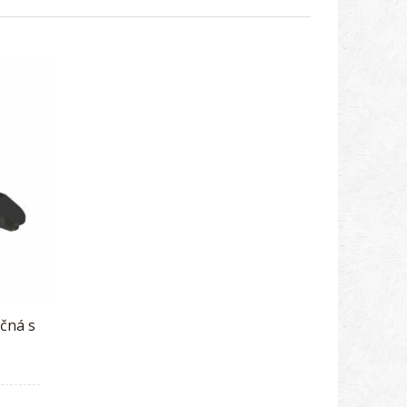
čná s