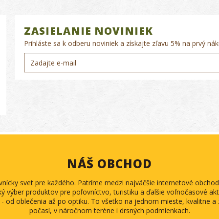
ZASIELANIE NOVINIEK
Prihláste sa k odberu noviniek a získajte zľavu 5% na prvý nák
NÁŠ OBCHOD
ovnícky svet pre každého. Patríme medzi najväčšie internetové obch
ký výber produktov pre poľovníctvo, turistiku a ďalšie voľnočasové akti
 - od oblečenia až po optiku. To všetko na jednom mieste, kvalitne 
počasí, v náročnom teréne i drsných podmienkach.