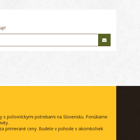
up!
ody s poľovníckymi potrebami na Slovensku. Ponúkame
vity.
a za primerané ceny. Budete v pohode v akomkoľvek