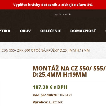
Vyplňte krátky dotazník a získajte zľavu 5%
PTIKA
OBUV
OBLEČENIE
DOMÁCNOSŤ
 550/ 555/ ZKK 600 OTOČNÁ,KRÚŽKY D:25,4MM H:19MM
MONTÁŽ NA CZ 550/ 555
D:25,4MM H:19MM
187.30 €
s DPH
Kód produktu:
18-3A21
Výrobca:
Łuszczek