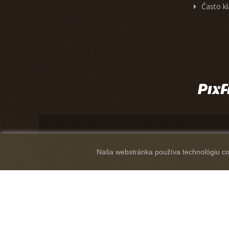
Často k
Naša webstránka používa technológiu coo