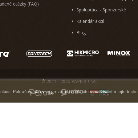
ladené otázky (FAQ)
Spolupráca - Sponzorské
Kalendár akcií
Blog
© 2011 - 2025 RAPIER s.r.o.
kies. Pokračovaním v jej prezeraní súhlasíte s používaním tejto techn