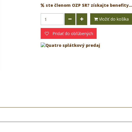
ste členom OZP SR? získajte benefity..
Vložiť do košíka
Pridať do obľúbených