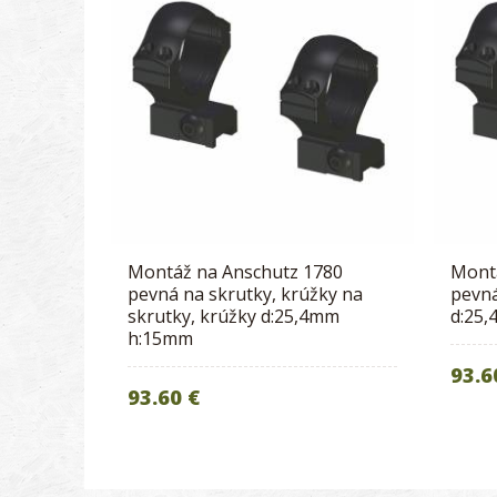
Montáž na Anschutz 1780
Mont
pevná na skrutky, krúžky na
pevná
skrutky, krúžky d:25,4mm
d:25
h:15mm
93.6
93.60 €