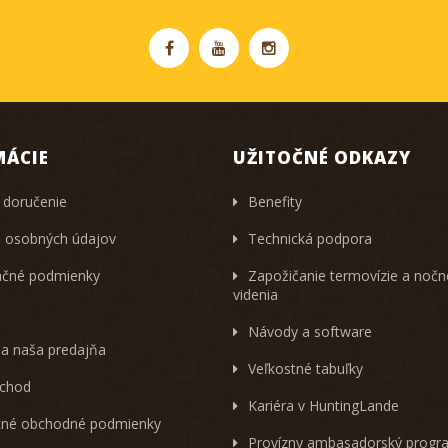
MÁCIE
UŽITOČNÉ ODKAZY
 doručenie
Benefity
 osobných údajov
Technická podpora
čné podmienky
Zapožičanie termovízie a noč
videnia
Návody a software
 a naša predajňa
Veľkostné tabuľky
chod
Kariéra v HuntingLande
né obchodné podmienky
Provízny ambasadorský progr