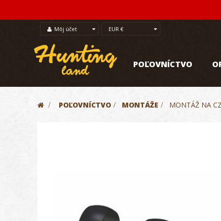
Môj účet
EUR €
POĽOVNÍCTVO
O
>
POĽOVNÍCTVO
>
MONTÁŽE
>
MONTÁŽ NA CZ