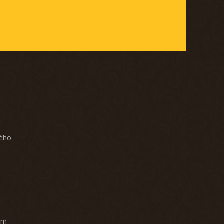
ného
am