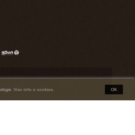
ológie.
Viac info o cookies.
OK