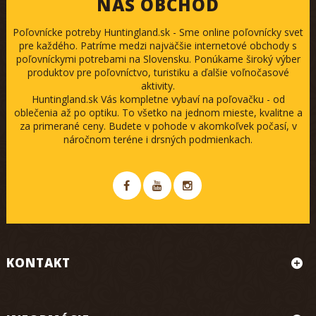
NÁŠ OBCHOD
Poľovnícke potreby Huntingland.sk - Sme online poľovnícky svet
pre každého. Patríme medzi najväčšie internetové obchody s
poľovníckymi potrebami na Slovensku. Ponúkame široký výber
produktov pre poľovníctvo, turistiku a ďalšie voľnočasové
aktivity.
Huntingland.sk Vás kompletne vybaví na poľovačku - od
oblečenia až po optiku. To všetko na jednom mieste, kvalitne a
za primerané ceny. Budete v pohode v akomkoľvek počasí, v
náročnom teréne i drsných podmienkach.
KONTAKT