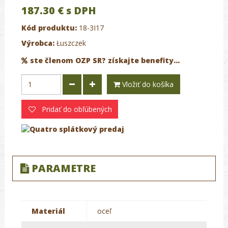
187.30 €
s DPH
Kód produktu:
18-3I17
Výrobca:
Łuszczek
ste členom OZP SR? získajte benefity...
Vložiť do košíka
Pridať do obľúbených
PARAMETRE
Materiál
oceľ