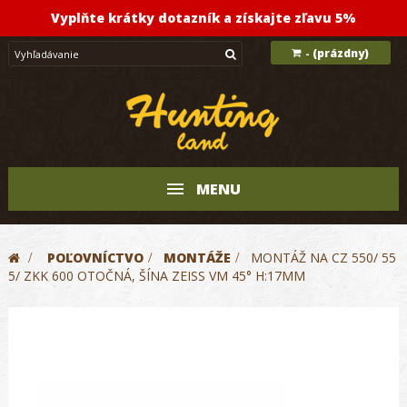
Vyplňte krátky dotazník a získajte zľavu 5%
(prázdny)
-
MENU
>
POĽOVNÍCTVO
>
MONTÁŽE
>
MONTÁŽ NA CZ 550/ 55
5/ ZKK 600 OTOČNÁ, ŠÍNA ZEISS VM 45° H:17MM