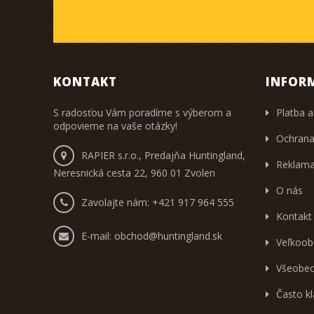
KONTAKT
INFOR
S radosťou Vám poradíme s výberom a
Platba a
odpovieme na vaše otázky!
Ochrana
RAPIER s.r.o., Predajňa Huntingland,
Reklama
Neresnická cesta 22, 960 01 Zvolen
O nás
Zavolajte nám:
+421 917 964 555
Kontakt
E-mail:
obchod@huntingland.sk
Veľkoob
Všeobec
Často k