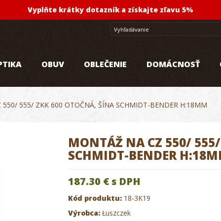
Vyplňte krátky dotazník a získajte zľavu 5%
PTIKA
OBUV
OBLEČENIE
DOMÁCNOSŤ
 550/ 555/ ZKK 600 OTOČNÁ, ŠÍNA SCHMIDT-BENDER H:18MM
MONTÁŽ NA CZ 550/ 555/
SCHMIDT-BENDER H:18
187.30 €
s DPH
Kód produktu:
18-3K19
Výrobca:
Łuszczek