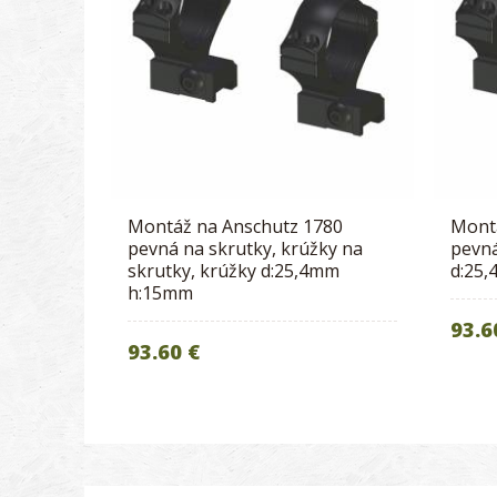
Montáž na Anschutz 1780
Mont
pevná na skrutky, krúžky na
pevná
skrutky, krúžky d:25,4mm
d:25
h:15mm
93.6
93.60 €