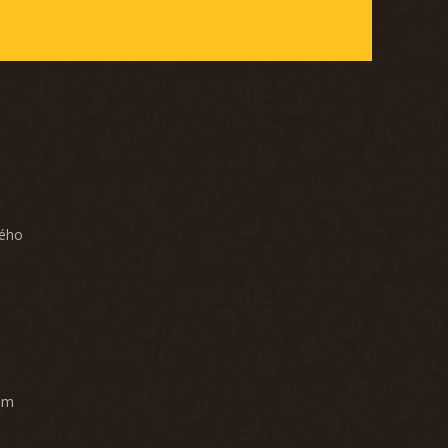
ného
am