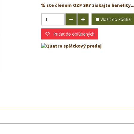
ste členom OZP SR? získajte benefity..
Vložiť do košíka
Pridať do obľúbených