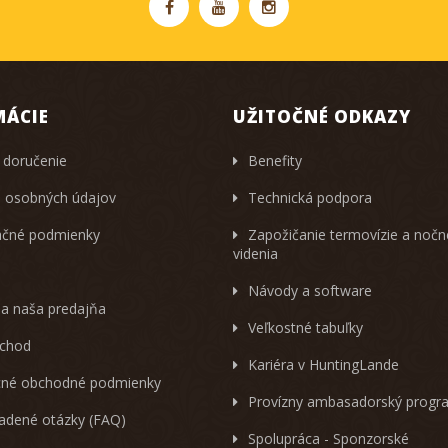
MÁCIE
UŽITOČNÉ ODKAZY
 doručenie
Benefity
 osobných údajov
Technická podpora
čné podmienky
Zapožičanie termovízie a noč
videnia
Návody a software
 a naša predajňa
Veľkostné tabuľky
chod
Kariéra v HuntingLande
né obchodné podmienky
Provízny ambasadorský progr
ladené otázky (FAQ)
Spolupráca - Sponzorské