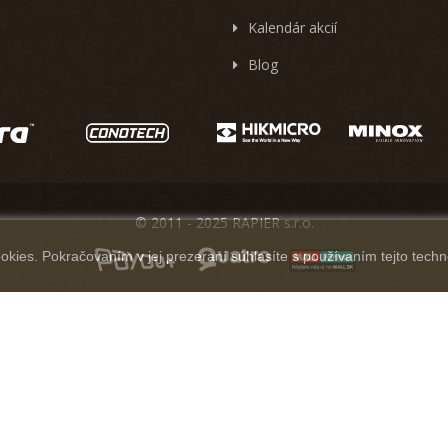
Kalendár akcií
Blog
© 2011 - 2025 RAPIER s.r.o.
kies. Pokračovaním v jej prezeraní súhlasíte s používaním tejto techn