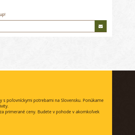
up!
ody s poľovníckymi potrebami na Slovensku. Ponúkame
vity.
a za primerané ceny. Budete v pohode v akomkoľvek