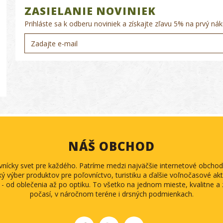
ZASIELANIE NOVINIEK
Prihláste sa k odberu noviniek a získajte zľavu 5% na prvý nák
NÁŠ OBCHOD
ovnícky svet pre každého. Patríme medzi najväčšie internetové obch
ký výber produktov pre poľovníctvo, turistiku a ďalšie voľnočasové akti
 - od oblečenia až po optiku. To všetko na jednom mieste, kvalitne 
počasí, v náročnom teréne i drsných podmienkach.