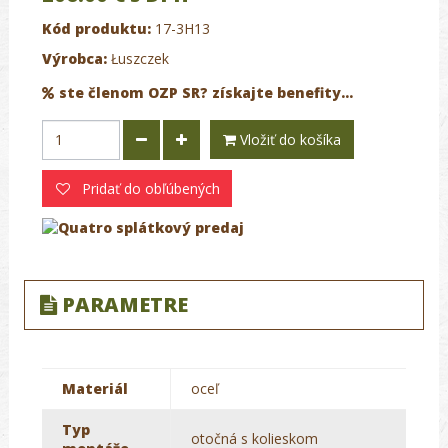
Kód produktu:
17-3H13
Výrobca:
Łuszczek
ste členom OZP SR? získajte benefity...
Vložiť do košíka
Pridať do obľúbených
PARAMETRE
Materiál
oceľ
Typ
otočná s kolieskom