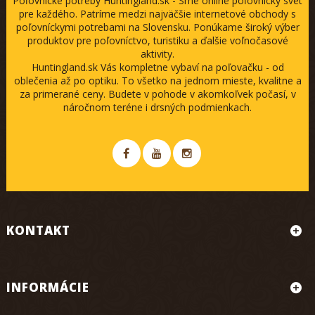
Poľovnícke potreby Huntingland.sk - Sme online poľovnícky svet
pre každého. Patríme medzi najväčšie internetové obchody s
poľovníckymi potrebami na Slovensku. Ponúkame široký výber
produktov pre poľovníctvo, turistiku a ďalšie voľnočasové
aktivity.
Huntingland.sk Vás kompletne vybaví na poľovačku - od
oblečenia až po optiku. To všetko na jednom mieste, kvalitne a
za primerané ceny. Budete v pohode v akomkoľvek počasí, v
náročnom teréne i drsných podmienkach.
KONTAKT
INFORMÁCIE