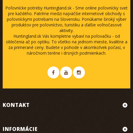
Poľovnícke potreby Huntingland.sk - Sme online poľovnícky svet
pre každého. Patríme medzi najväčšie internetové obchody s
poľovníckymi potrebami na Slovensku. Ponúkame široký výber
produktov pre poľovníctvo, turistiku a ďalšie voľnočasové
aktivity.
Huntingland.sk Vás kompletne vybaví na poľovačku - od
oblečenia až po optiku. To všetko na jednom mieste, kvalitne a
za primerané ceny. Budete v pohode v akomkoľvek počasí, v
náročnom teréne i drsných podmienkach.
KONTAKT
INFORMÁCIE