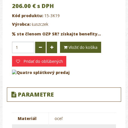
206.00 €
s DPH
Kód produktu:
15-3K19
Výrobca:
Łuszczek
ste členom OZP SR? získajte benefity...
Vložiť do košíka
Pridať do obľúbených
PARAMETRE
Materiál
oceľ