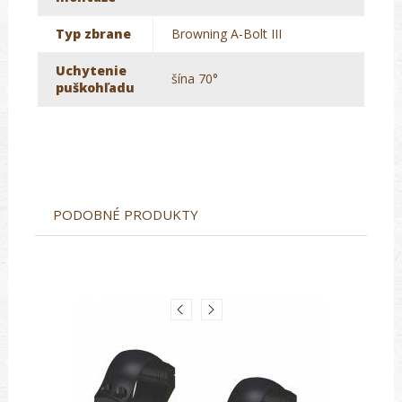
Typ zbrane
Browning A-Bolt III
Uchytenie
šína 70°
puškohľadu
PODOBNÉ PRODUKTY