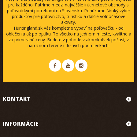
pre každého. Patríme medzi najväčšie internetové obchody s
poľovníckymi potrebami na Slovensku. Ponúkame široký výber
produktov pre poľovníctvo, turistiku a ďalšie voľnočasové
aktivity.
Huntingland.sk Vás kompletne vybaví na poľovačku - od
oblečenia až po optiku. To všetko na jednom mieste, kvalitne a
za primerané ceny. Budete v pohode v akomkoľvek počasí, v
náročnom teréne i drsných podmienkach.
KONTAKT
INFORMÁCIE