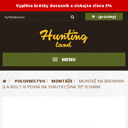
Vyplňte krátky dotazník a získajte zľavu 5%
(prázdny)
-
MENU
>
POĽOVNÍCTVO
>
MONTÁŽE
>
MONTÁŽ NA BROWNIN
G A-BOLT III PEVNÁ NA SKRUTKY,ŠÍNA 70° H:16MM