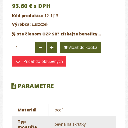
93.60 €
s DPH
Kód produktu:
12-1J15
Výrobca:
Łuszczek
ste členom OZP SR? získajte benefity...
Vložiť do košíka
Pridať do obľúbených
PARAMETRE
Materiál
oceľ
Typ
pevná na skrutky
montáže