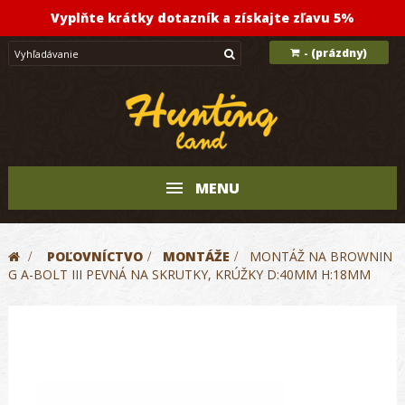
Vyplňte krátky dotazník a získajte zľavu 5%
(prázdny)
-
MENU
>
POĽOVNÍCTVO
>
MONTÁŽE
>
MONTÁŽ NA BROWNIN
G A-BOLT III PEVNÁ NA SKRUTKY, KRÚŽKY D:40MM H:18MM