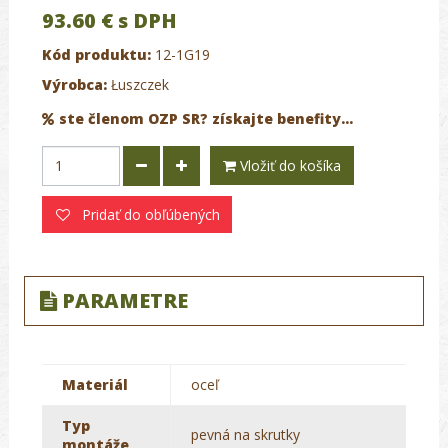
93.60 €
s DPH
Kód produktu:
12-1G19
Výrobca:
Łuszczek
ste členom OZP SR? získajte benefity...
Vložiť do košíka
Pridať do obľúbených
PARAMETRE
Materiál
oceľ
Typ
pevná na skrutky
montáže