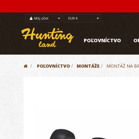
Môj účet
EUR €
POĽOVNÍCTVO
O
>
POĽOVNÍCTVO
>
MONTÁŽE
>
MONTÁŽ NA BR