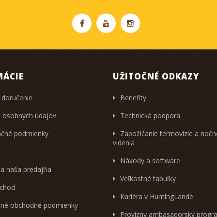
MÁCIE
UŽITOČNÉ ODKAZY
 doručenie
Benefity
 osobných údajov
Technická podpora
čné podmienky
Zapožičanie termovízie a noč
videnia
Návody a software
 a naša predajňa
Veľkostné tabuľky
chod
Kariéra v HuntingLande
né obchodné podmienky
Provízny ambasadorský progr