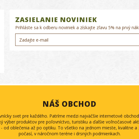
ZASIELANIE NOVINIEK
Prihláste sa k odberu noviniek a získajte zľavu 5% na prvý nák
NÁŠ OBCHOD
ovnícky svet pre každého. Patríme medzi najväčšie internetové obch
ký výber produktov pre poľovníctvo, turistiku a ďalšie voľnočasové akti
 - od oblečenia až po optiku. To všetko na jednom mieste, kvalitne 
počasí, v náročnom teréne i drsných podmienkach.