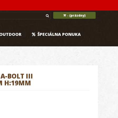
(prázdny)
-
OUTDOOR
ŠPECIÁLNA PONUKA
-BOLT III
M H:19MM