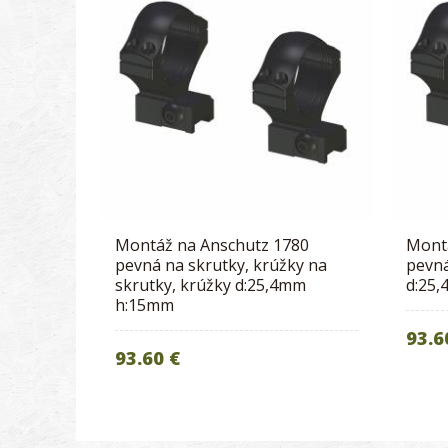
Montáž na Anschutz 1780
Mont
pevná na skrutky, krúžky na
pevná
skrutky, krúžky d:25,4mm
d:25
h:15mm
93.6
93.60 €