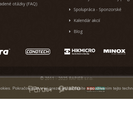
ladené otázky (FAQ)
Spolupráca - Sponzorské
Kalendár akcií
Blog
© 2011 - 2025 RAPIER s.r.o.
kies. Pokračovaním v jej prezeraní súhlasíte s používaním tejto techn