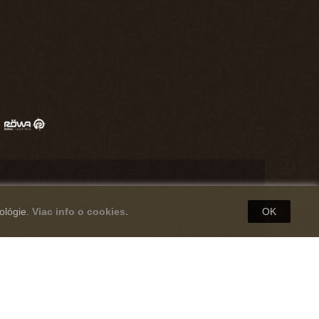
ológie.
Viac info o cookies.
OK