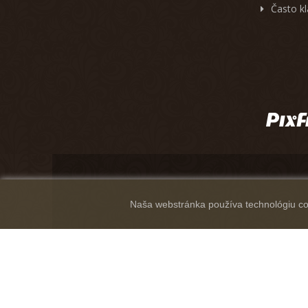
Často k
Naša webstránka používa technológiu coo