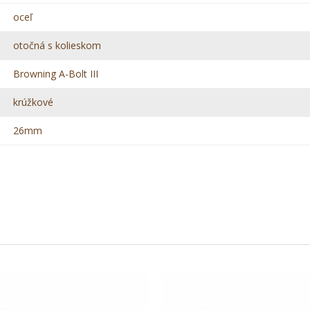
oceľ
otočná s kolieskom
Browning A-Bolt III
krúžkové
26mm