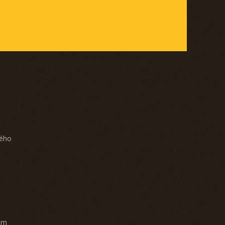
ného
am