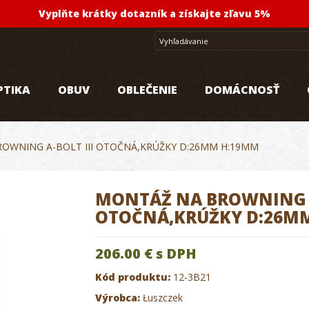
Vyplňte krátky dotazník a získajte zľavu 5%
PTIKA
OBUV
OBLEČENIE
DOMÁCNOSŤ
OWNING A-BOLT III OTOČNÁ,KRÚŽKY D:26MM H:19MM
MONTÁŽ NA BROWNING A
OTOČNÁ,KRÚŽKY D:26M
206.00 €
s DPH
Kód produktu:
12-3B21
Výrobca:
Łuszczek