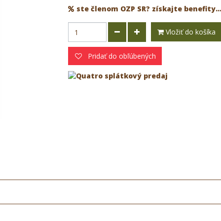
ste členom OZP SR? získajte benefity..
Vložiť do košíka
Pridať do obľúbených