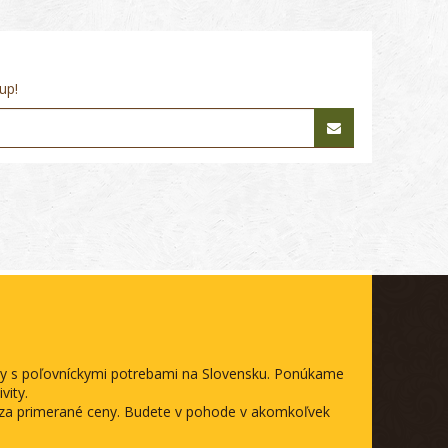
up!
ody s poľovníckymi potrebami na Slovensku. Ponúkame
vity.
a za primerané ceny. Budete v pohode v akomkoľvek