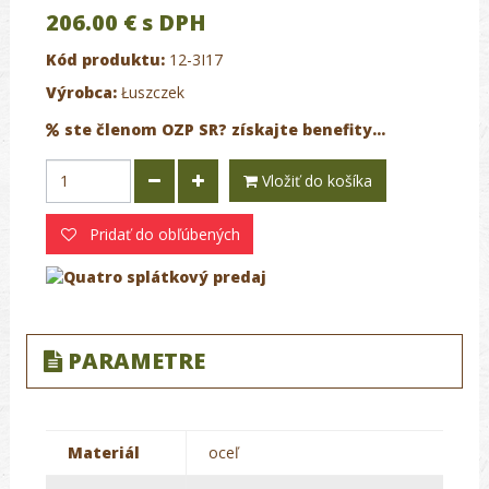
206.00 €
s DPH
Kód produktu:
12-3I17
Výrobca:
Łuszczek
ste členom OZP SR? získajte benefity...
Vložiť do košíka
Pridať do obľúbených
PARAMETRE
Materiál
oceľ