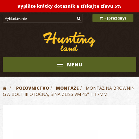
Vyplňte krátky dotazník a získajte zľavu 5%
(prázdny)
-
MENU
>
POĽOVNÍCTVO
>
MONTÁŽE
>
MONTÁŽ NA BROWNIN
G A-BOLT III OTOČNÁ, ŠÍNA ZEISS VM 45° H:17MM