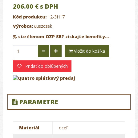
206.00 €
s DPH
Kód produktu:
12-3H17
Výrobca:
Łuszczek
ste členom OZP SR? získajte benefity...
Vložiť do košíka
Pridať do obľúbených
PARAMETRE
Materiál
oceľ