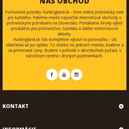
NÁŠ OBCHOD
Poľovnícke potreby Huntingland.sk - Sme online poľovnícky svet
pre každého. Patríme medzi najväčšie internetové obchody s
poľovníckymi potrebami na Slovensku. Ponúkame široký výber
produktov pre poľovníctvo, turistiku a ďalšie voľnočasové
aktivity.
Huntingland.sk Vás kompletne vybaví na poľovačku - od
oblečenia až po optiku. To všetko na jednom mieste, kvalitne a
za primerané ceny. Budete v pohode v akomkoľvek počasí, v
náročnom teréne i drsných podmienkach.
KONTAKT