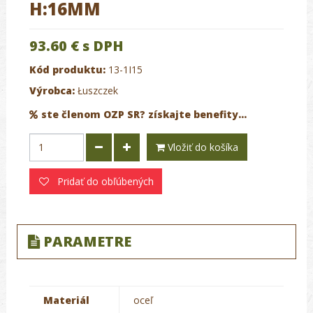
H:16MM
93.60 €
s DPH
Kód produktu:
13-1I15
Výrobca:
Łuszczek
ste členom OZP SR? získajte benefity...
Vložiť do košíka
Pridať do obľúbených
PARAMETRE
Materiál
oceľ