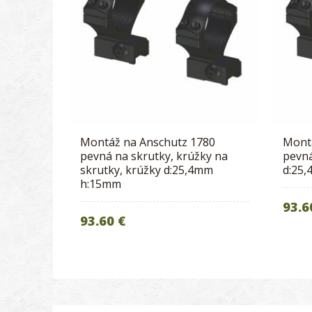
Montáž na Anschutz 1780
Mont
pevná na skrutky, krúžky na
pevná
skrutky, krúžky d:25,4mm
d:25
h:15mm
93.6
93.60 €