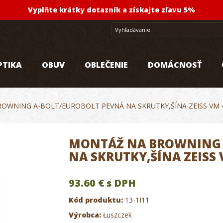
Vyplňte krátky dotazník a získajte zľavu 5%
PTIKA
OBUV
OBLEČENIE
DOMÁCNOSŤ
OWNING A-BOLT/EUROBOLT PEVNÁ NA SKRUTKY,ŠÍNA ZEISS VM 
MONTÁŽ NA BROWNING 
NA SKRUTKY,ŠÍNA ZEISS
93.60 €
s DPH
Kód produktu:
13-1I11
Výrobca:
Łuszczek