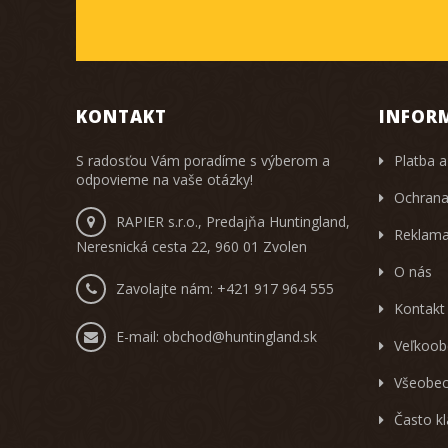
KONTAKT
INFOR
S radosťou Vám poradíme s výberom a
Platba a
odpovieme na vaše otázky!
Ochrana
RAPIER s.r.o., Predajňa Huntingland,
Reklama
Neresnická cesta 22, 960 01 Zvolen
O nás
Zavolajte nám:
+421 917 964 555
Kontakt
E-mail:
obchod@huntingland.sk
Veľkoob
Všeobec
Často k