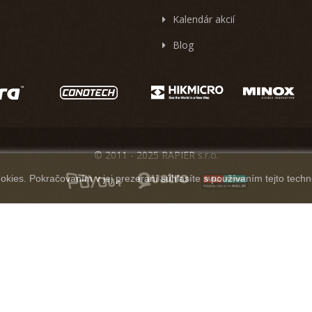
Kalendár akcií
Blog
© 2011 - 2025 RAPIER s.r.o.
kies. Pokračovaním v jej prezeraní súhlasíte s používaním tejto techn