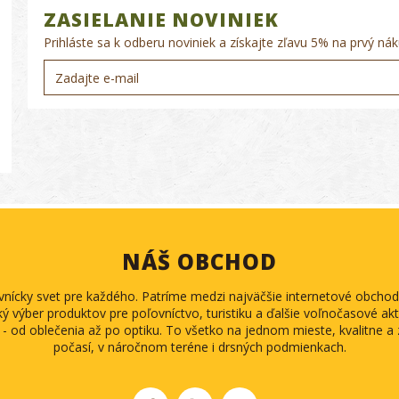
ZASIELANIE NOVINIEK
Prihláste sa k odberu noviniek a získajte zľavu 5% na prvý nák
NÁŠ OBCHOD
ovnícky svet pre každého. Patríme medzi najväčšie internetové obch
ký výber produktov pre poľovníctvo, turistiku a ďalšie voľnočasové akti
 - od oblečenia až po optiku. To všetko na jednom mieste, kvalitne 
počasí, v náročnom teréne i drsných podmienkach.