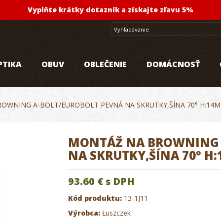
Vyplňte krátky dotazník a získajte zľavu 5%
PTIKA
OBUV
OBLEČENIE
DOMÁCNOSŤ
OWNING A-BOLT/EUROBOLT PEVNÁ NA SKRUTKY,ŠÍNA 70° H:14
MONTÁŽ NA BROWNING 
NA SKRUTKY,ŠÍNA 70° H
93.60 €
s DPH
Kód produktu:
13-1J11
Výrobca:
Łuszczek