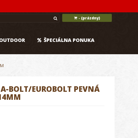
(prázdny)
-
OUTDOOR
ŠPECIÁLNA PONUKA
MM
A-BOLT/EUROBOLT PEVNÁ
:14MM