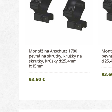
Montáž na Anschutz 1780
Mont
pevná na skrutky, krúžky na
pevná
skrutky, krúžky d:25,4mm
d:25
h:15mm
93.6
93.60 €