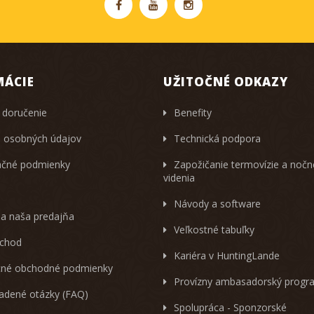
MÁCIE
UŽITOČNÉ ODKAZY
 doručenie
Benefity
 osobných údajov
Technická podpora
čné podmienky
Zapožičanie termovízie a noč
videnia
Návody a software
 a naša predajňa
Veľkostné tabuľky
chod
Kariéra v HuntingLande
né obchodné podmienky
Provízny ambasadorský progr
ladené otázky (FAQ)
Spolupráca - Sponzorské