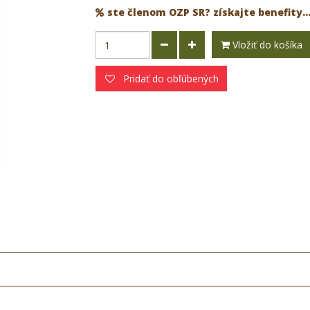
ste členom OZP SR? získajte benefity..
Vložiť do košíka
Pridať do obľúbených