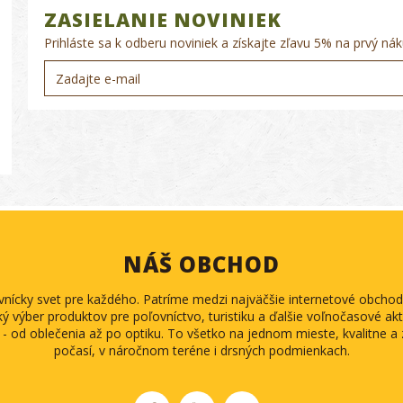
ZASIELANIE NOVINIEK
Prihláste sa k odberu noviniek a získajte zľavu 5% na prvý nák
NÁŠ OBCHOD
ovnícky svet pre každého. Patríme medzi najväčšie internetové obch
ký výber produktov pre poľovníctvo, turistiku a ďalšie voľnočasové akti
 - od oblečenia až po optiku. To všetko na jednom mieste, kvalitne 
počasí, v náročnom teréne i drsných podmienkach.