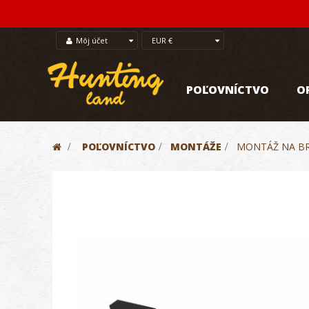
Môj účet
EUR €
POĽOVNÍCTVO
O
>
POĽOVNÍCTVO
>
MONTÁŽE
>
MONTÁŽ NA BR