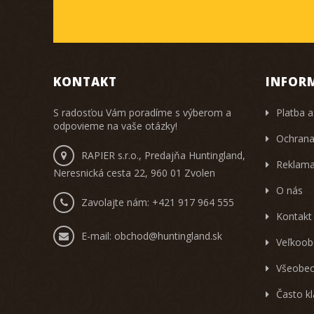
KONTAKT
INFOR
S radosťou Vám poradíme s výberom a
Platba a
odpovieme na vaše otázky!
Ochrana
RAPIER s.r.o., Predajňa Huntingland,
Reklama
Neresnická cesta 22, 960 01 Zvolen
O nás
Zavolajte nám:
+421 917 964 555
Kontakt
E-mail:
obchod@huntingland.sk
Veľkoob
Všeobec
Často k