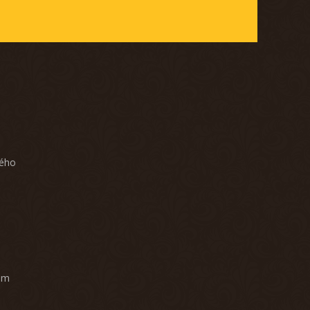
ného
am