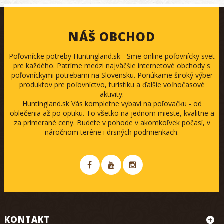
NÁŠ OBCHOD
Poľovnícke potreby Huntingland.sk - Sme online poľovnícky svet
pre každého. Patríme medzi najväčšie internetové obchody s
poľovníckymi potrebami na Slovensku. Ponúkame široký výber
produktov pre poľovníctvo, turistiku a ďalšie voľnočasové
aktivity.
Huntingland.sk Vás kompletne vybaví na poľovačku - od
oblečenia až po optiku. To všetko na jednom mieste, kvalitne a
za primerané ceny. Budete v pohode v akomkoľvek počasí, v
náročnom teréne i drsných podmienkach.
KONTAKT