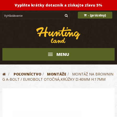
Vyplňte krátky dotazník a získajte zľavu 5%
(prázdny)
-
MENU
>
POĽOVNÍCTVO
>
MONTÁŽE
>
MONTÁŽ NA BROWNIN
G A-BOLT / EUROBOLT OTOČNÁ,KRÚŽKY D:40MM H:17MM