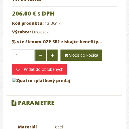
206.00 €
s DPH
Kód produktu:
13-3G17
Výrobca:
Łuszczek
ste členom OZP SR? získajte benefity...
Vložiť do košíka
Pridať do obľúbených
PARAMETRE
Materiál
oceľ