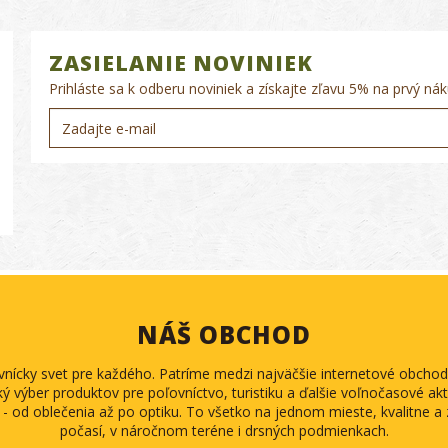
ZASIELANIE NOVINIEK
Prihláste sa k odberu noviniek a získajte zľavu 5% na prvý nák
NÁŠ OBCHOD
ovnícky svet pre každého. Patríme medzi najväčšie internetové obch
ký výber produktov pre poľovníctvo, turistiku a ďalšie voľnočasové akti
 - od oblečenia až po optiku. To všetko na jednom mieste, kvalitne 
počasí, v náročnom teréne i drsných podmienkach.