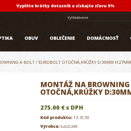
Vyplňte krátky dotazník a získajte zľavu 5%
PTIKA
OBUV
OBLEČENIE
DOMÁCNOSŤ
OWNING A-BOLT / EUROBOLT OTOČNÁ,KRÚŽKY D:30MM H:27M
MONTÁŽ NA BROWNING A
OTOČNÁ,KRÚŽKY D:30M
275.00 €
s DPH
Kód produktu:
13-3C30
Výrobca:
Łuszczek