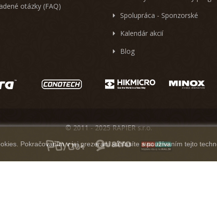
ladené otázky (FAQ)
Spolupráca - Sponzorské
Kalendár akcií
Blog
© 2011 - 2025 RAPIER s.r.o.
kies. Pokračovaním v jej prezeraní súhlasíte s používaním tejto techn