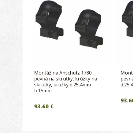
Montáž na Anschutz 1780
Mont
pevná na skrutky, krúžky na
pevná
skrutky, krúžky d:25,4mm
d:25
h:15mm
93.6
93.60 €