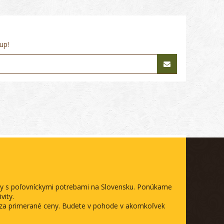
up!
ody s poľovníckymi potrebami na Slovensku. Ponúkame
vity.
a za primerané ceny. Budete v pohode v akomkoľvek