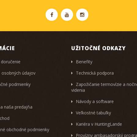
MÁCIE
UŽITOČNÉ ODKAZY
 doručenie
Benefity
 osobných údajov
Technická podpora
čné podmienky
Zapožičanie termovízie a noč
videnia
Návody a software
 a naša predajňa
Veľkostné tabuľky
chod
Kariéra v HuntingLande
né obchodné podmienky
Provízny ambasadorský progr