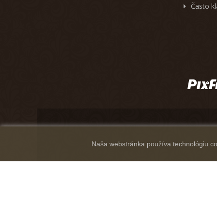
Často k
Naša webstránka používa technológiu coo