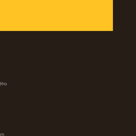
ného
am