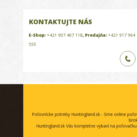
KONTAKTUJTE NÁS
E-Shop:
+421 907 467 118
,
Predajňa:
+421 917 964
555
Poľovnícke potreby Huntingland.sk - Sme online poľ
širo
Huntingland.sk Vás kompletne vybaví na poľovačku