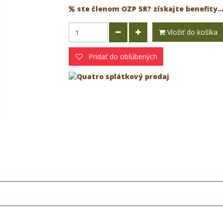
ste členom OZP SR? získajte benefity..
Vložiť do košíka
Pridať do obľúbených