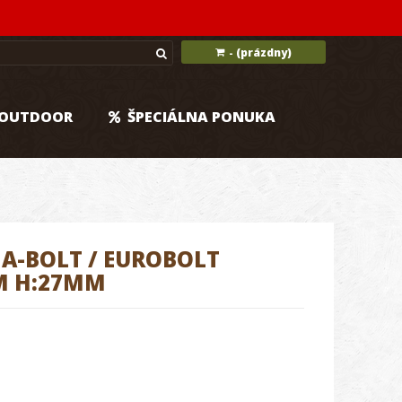
(prázdny)
-
OUTDOOR
ŠPECIÁLNA PONUKA
M
-BOLT / EUROBOLT
M H:27MM