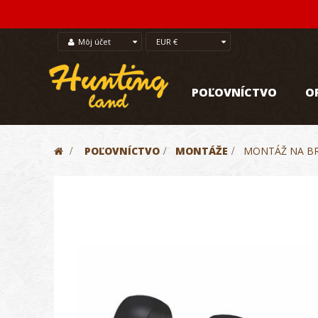
Môj účet
EUR €
POĽOVNÍCTVO
O
>
POĽOVNÍCTVO
>
MONTÁŽE
>
MONTÁŽ NA BR