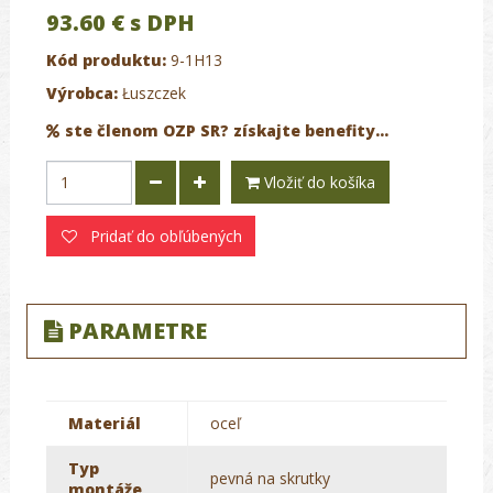
93.60 €
s DPH
Kód produktu:
9-1H13
Výrobca:
Łuszczek
ste členom OZP SR? získajte benefity...
Vložiť do košíka
Pridať do obľúbených
PARAMETRE
Materiál
oceľ
Typ
pevná na skrutky
montáže