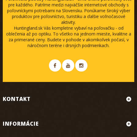
pre každého. Patríme medzi najväčšie internetové obchody s
poľovníckymi potrebami na Slovensku. Ponúkame široký výber
produktov pre poľovníctvo, turistiku a ďalšie voľnočasové
aktivity.
Huntingland.sk Vás kompletne vybaví na poľovačku - od
oblečenia až po optiku. To všetko na jednom mieste, kvalitne a
za primerané ceny. Budete v pohode v akomkoľvek počasí, v
náročnom teréne i drsných podmienkach.
KONTAKT
INFORMÁCIE