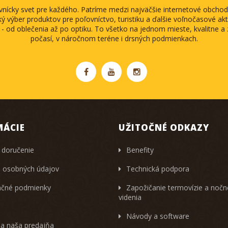
ovnícky svet pre každého. Patríme medzi najväčšie internetové obch
ký výber produktov pre poľovníctvo, turistiku a ďalšie voľnočasové akti
 - od oblečenia až po optiku. To všetko na jednom mieste, kvalitne 
počasí, v náročnom teréne i drsných podmienkach.
MÁCIE
UŽITOČNÉ ODKAZY
 doručenie
Benefity
 osobných údajov
Technická podpora
čné podmienky
Zapožičanie termovízie a noč
videnia
Návody a software
 a naša predajňa