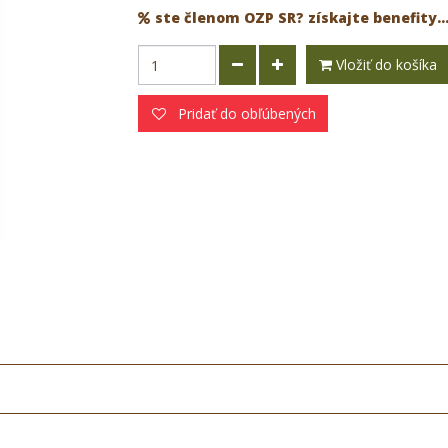
ste členom OZP SR? získajte benefity..
Vložiť do košíka
Pridať do obľúbených