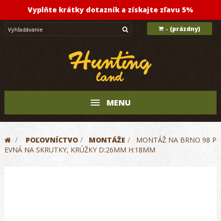
Vyplňte krátky dotazník a získajte zľavu 5%
(prázdny)
-
MENU
>
POĽOVNÍCTVO
>
MONTÁŽE
>
MONTÁŽ NA BRNO 98 P
EVNÁ NA SKRUTKY, KRÚŽKY D:26MM H:18MM