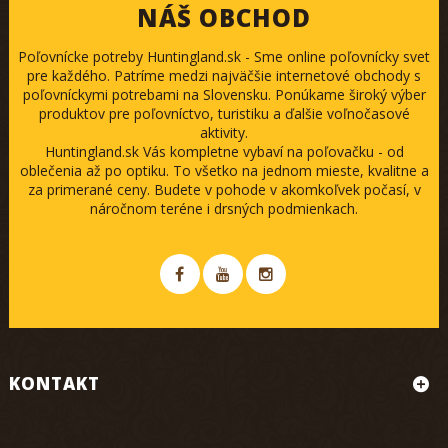
NÁŠ OBCHOD
Poľovnícke potreby Huntingland.sk - Sme online poľovnícky svet
pre každého. Patríme medzi najväčšie internetové obchody s
poľovníckymi potrebami na Slovensku. Ponúkame široký výber
produktov pre poľovníctvo, turistiku a ďalšie voľnočasové
aktivity.
Huntingland.sk Vás kompletne vybaví na poľovačku - od
oblečenia až po optiku. To všetko na jednom mieste, kvalitne a
za primerané ceny. Budete v pohode v akomkoľvek počasí, v
náročnom teréne i drsných podmienkach.
KONTAKT