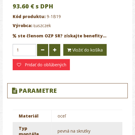
93.60 €
s DPH
Kód produktu:
9-1B19
Výrobca:
Łuszczek
ste členom OZP SR? získajte benefity...
Vložiť do košíka
Pridať do obľúbených
PARAMETRE
Materiál
oceľ
Typ
pevná na skrutky
montáže