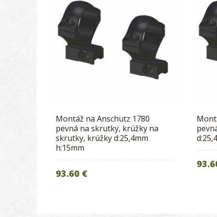
Montáž na Anschutz 1780
Mont
pevná na skrutky, krúžky na
pevná
skrutky, krúžky d:25,4mm
d:25
h:15mm
93.6
93.60 €