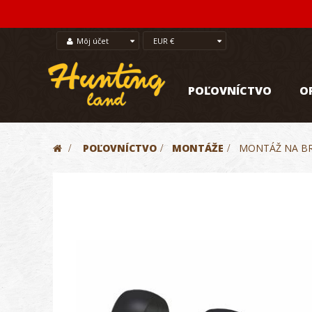
Môj účet
EUR €
POĽOVNÍCTVO
O
>
POĽOVNÍCTVO
>
MONTÁŽE
>
MONTÁŽ NA BR