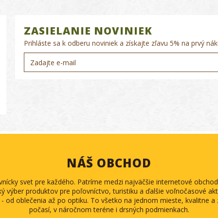
ZASIELANIE NOVINIEK
Prihláste sa k odberu noviniek a získajte zľavu 5% na prvý nák
NÁŠ OBCHOD
ovnícky svet pre každého. Patríme medzi najväčšie internetové obch
ký výber produktov pre poľovníctvo, turistiku a ďalšie voľnočasové akti
 - od oblečenia až po optiku. To všetko na jednom mieste, kvalitne 
počasí, v náročnom teréne i drsných podmienkach.