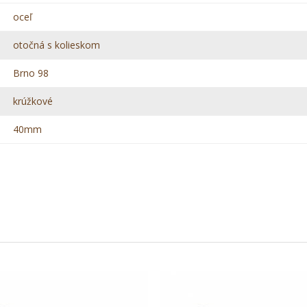
oceľ
otočná s kolieskom
Brno 98
krúžkové
40mm