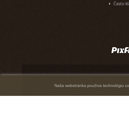
Často k
Naša webstránka používa technológiu coo