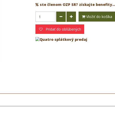
ste členom OZP SR? získajte benefity..
Vložiť do košíka
Pridať do obľúbených