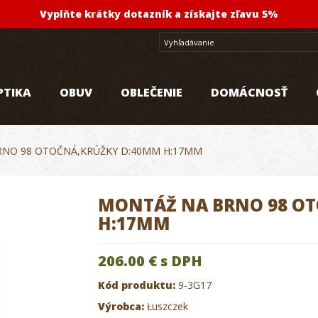
Vyplňte krátky dotazník a získajte zľavu 5%
PTIKA
OBUV
OBLEČENIE
DOMÁCNOSŤ
NO 98 OTOČNÁ,KRÚŽKY D:40MM H:17MM
MONTÁŽ NA BRNO 98 O
H:17MM
206.00 €
s DPH
Kód produktu:
9-3G17
Výrobca:
Łuszczek