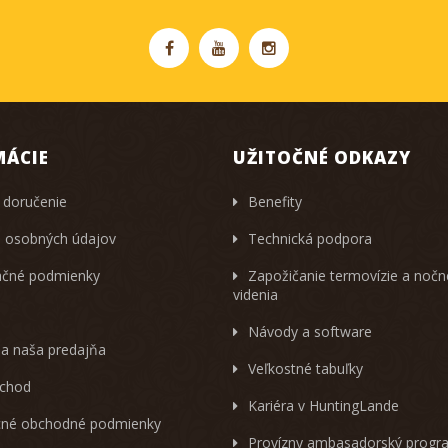
MÁCIE
UŽITOČNÉ ODKAZY
 doručenie
Benefity
 osobných údajov
Technická podpora
čné podmienky
Zapožičanie termovízie a noč
videnia
Návody a software
 a naša predajňa
Veľkostné tabuľky
chod
Kariéra v HuntingLande
né obchodné podmienky
Provízny ambasadorský progr