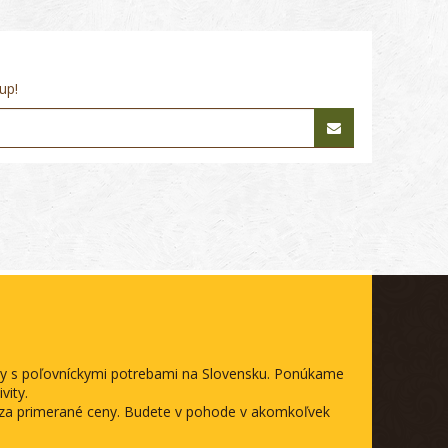
up!
ody s poľovníckymi potrebami na Slovensku. Ponúkame
vity.
a za primerané ceny. Budete v pohode v akomkoľvek