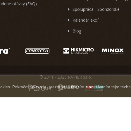
ladené otázky (FAQ)
Spolupráca - Sponzorské
Kalendár akcií
Blog
© 2011 - 2025 RAPIER s.r.o.
kies. Pokračovaním v jej prezeraní súhlasíte s používaním tejto techn