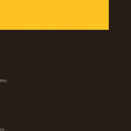
ného
am