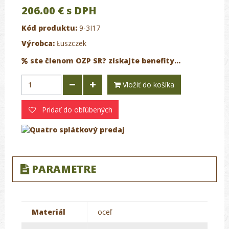
206.00 €
s DPH
Kód produktu:
9-3I17
Výrobca:
Łuszczek
ste členom OZP SR? získajte benefity...
Vložiť do košíka
Pridať do obľúbených
PARAMETRE
Materiál
oceľ