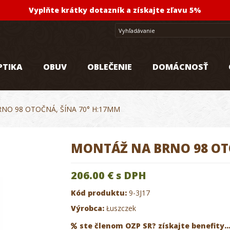
Vyplňte krátky dotazník a získajte zľavu 5%
PTIKA
OBUV
OBLEČENIE
DOMÁCNOSŤ
NO 98 OTOČNÁ, ŠÍNA 70° H:17MM
MONTÁŽ NA BRNO 98 OT
206.00 €
s DPH
Kód produktu:
9-3J17
Výrobca:
Łuszczek
ste členom OZP SR? získajte benefity..