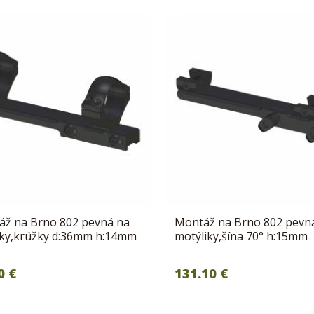
áž na Brno 802 pevná na
Montáž na Brno 802 pevn
tky,krúžky d:36mm h:14mm
motýliky,šína 70° h:15mm
0 €
131.10 €