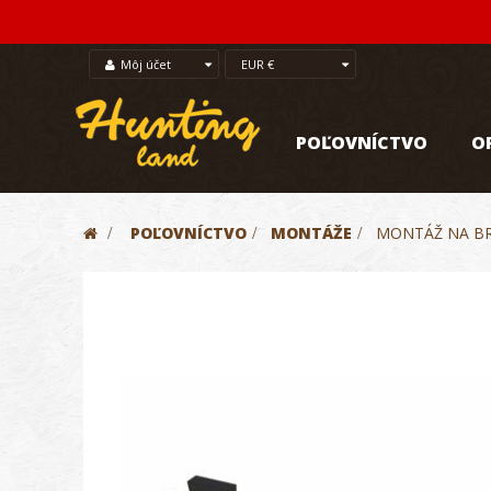
Môj účet
EUR €
POĽOVNÍCTVO
O
>
POĽOVNÍCTVO
>
MONTÁŽE
>
MONTÁŽ NA BR