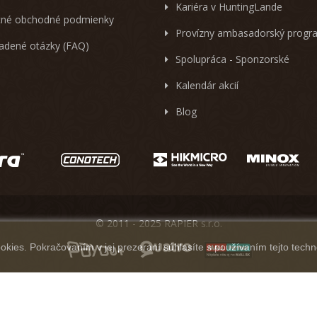
Kariéra v HuntingLande
né obchodné podmienky
Provízny ambasadorský progr
ladené otázky (FAQ)
Spolupráca - Sponzorské
Kalendár akcií
Blog
© 2011 - 2025 RAPIER s.r.o.
kies. Pokračovaním v jej prezeraní súhlasíte s používaním tejto techn