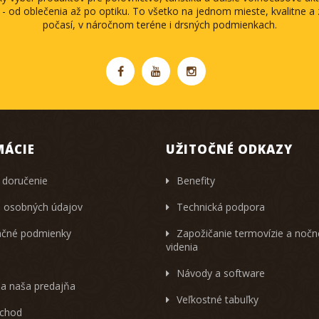
 - od oblečenia až po optiku. To všetko na jednom mieste, kvalitne 
počasí, v náročnom teréne i drsných podmienkach.
MÁCIE
UŽITOČNÉ ODKAZY
 doručenie
Benefity
 osobných údajov
Technická podpora
čné podmienky
Zapožičanie termovízie a noč
videnia
Návody a software
 a naša predajňa
Veľkostné tabuľky
chod