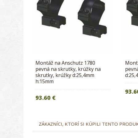
Montáž na Anschutz 1780
Mont
pevná na skrutky, krúžky na
pevná
skrutky, krúžky d:25,4mm
d:25
h:15mm
93.6
93.60 €
ZÁKAZNÍCI, KTORÍ SI KÚPILI TENTO PRODUKT