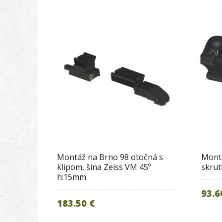
Montáž na Brno 98 otočná s
Mont
klipom, šína Zeiss VM 45º
skru
h:15mm
93.6
183.50 €