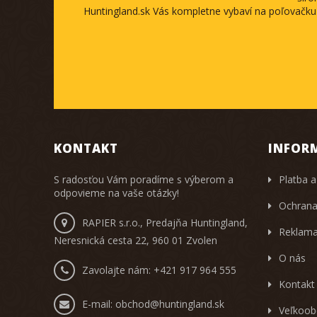
Huntingland.sk Vás kompletne vybaví na poľovačku
KONTAKT
INFOR
S radosťou Vám poradíme s výberom a
Platba a
odpovieme na vaše otázky!
Ochrana
RAPIER s.r.o., Predajňa Huntingland,
Reklama
Neresnická cesta 22, 960 01 Zvolen
O nás
Zavolajte nám:
+421 917 964 555
Kontakt
E-mail:
obchod@huntingland.sk
Veľkoob