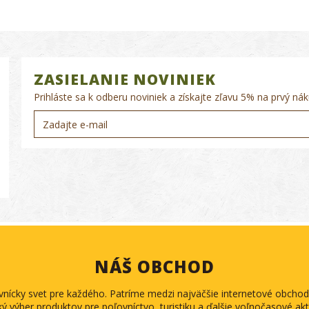
ZASIELANIE NOVINIEK
Prihláste sa k odberu noviniek a získajte zľavu 5% na prvý nák
NÁŠ OBCHOD
ovnícky svet pre každého. Patríme medzi najväčšie internetové obch
ký výber produktov pre poľovníctvo, turistiku a ďalšie voľnočasové akti