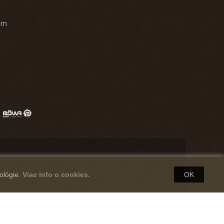
am
ológie.
Viac info o cookies.
OK