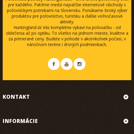
pre každého. Patríme medzi najväčšie internetové obchody s
poľovníckymi potrebami na Slovensku. Ponúkame široký výber
produktov pre poľovníctvo, turistiku a ďalšie voľnočasové
aktivity.
Huntingland.sk Vás kompletne vybaví na poľovačku - od
oblečenia až po optiku. To všetko na jednom mieste, kvalitne a
za primerané ceny. Budete v pohode v akomkoľvek počasí, v
náročnom teréne i drsných podmienkach.
KONTAKT
INFORMÁCIE