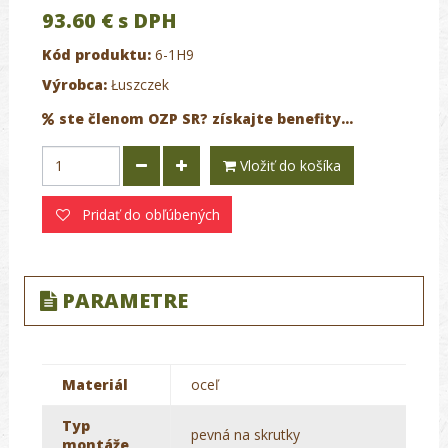
93.60 €
s DPH
Kód produktu:
6-1H9
Výrobca:
Łuszczek
ste členom OZP SR? získajte benefity...
Vložiť do košíka
Pridať do obľúbených
PARAMETRE
Materiál
oceľ
Typ
pevná na skrutky
montáže