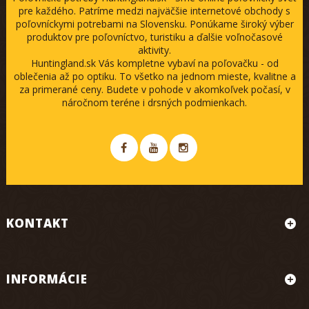
pre každého. Patríme medzi najväčšie internetové obchody s
poľovníckymi potrebami na Slovensku. Ponúkame široký výber
produktov pre poľovníctvo, turistiku a ďalšie voľnočasové
aktivity.
Huntingland.sk Vás kompletne vybaví na poľovačku - od
oblečenia až po optiku. To všetko na jednom mieste, kvalitne a
za primerané ceny. Budete v pohode v akomkoľvek počasí, v
náročnom teréne i drsných podmienkach.
KONTAKT
INFORMÁCIE