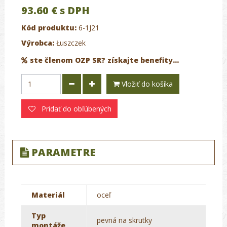
93.60 €
s DPH
Kód produktu:
6-1J21
Výrobca:
Łuszczek
ste členom OZP SR? získajte benefity...
Vložiť do košíka
Pridať do obľúbených
PARAMETRE
Materiál
oceľ
Typ
pevná na skrutky
montáže