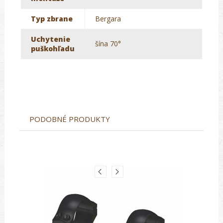
Typ zbrane
Bergara
Uchytenie
šína 70°
puškohľadu
PODOBNÉ PRODUKTY