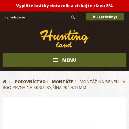
Vyplňte krátky dotazník a získajte zľavu 5%
(prázdny)
-
MENU
>
POĽOVNÍCTVO
>
MONTÁŽE
>
MONTÁŽ NA BENELLI A
RGO PEVNÁ NA SKRUTKY,ŠÍNA 70° H:19MM