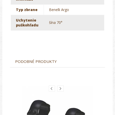
Typ zbrane
Benelli Argo
Uchytenie
šína 70°
puškohľadu
PODOBNÉ PRODUKTY