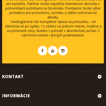
pre každého. Patríme medzi najväčšie internetové obchody s
poľovníckymi potrebami na Slovensku. Ponúkame široký výber
produktov pre poľovníctvo, turistiku a ďalšie voľnočasové
aktivity.
Huntingland.sk Vás kompletne vybaví na poľovačku - od
oblečenia až po optiku. To všetko na jednom mieste, kvalitne a
za primerané ceny. Budete v pohode v akomkoľvek počasí, v
náročnom teréne i drsných podmienkach.
KONTAKT
INFORMÁCIE