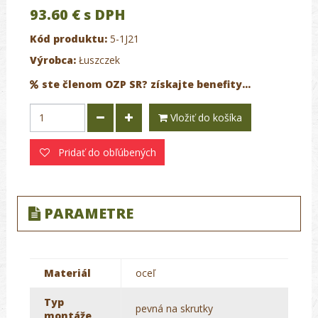
93.60 €
s DPH
Kód produktu:
5-1J21
Výrobca:
Łuszczek
ste členom OZP SR? získajte benefity...
Vložiť do košíka
Pridať do obľúbených
PARAMETRE
Materiál
oceľ
Typ
pevná na skrutky
montáže