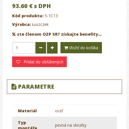
93.60 €
s DPH
Kód produktu:
5-1C13
Výrobca:
Łuszczek
ste členom OZP SR? získajte benefity...
Vložiť do košíka
Pridať do obľúbených
PARAMETRE
Materiál
oceľ
Typ
pevná na skrutky
montáže