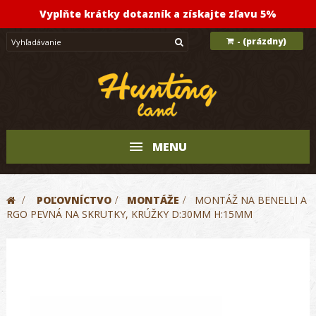
Vyplňte krátky dotazník a získajte zľavu 5%
(prázdny)
-
MENU
>
POĽOVNÍCTVO
>
MONTÁŽE
>
MONTÁŽ NA BENELLI A
RGO PEVNÁ NA SKRUTKY, KRÚŽKY D:30MM H:15MM