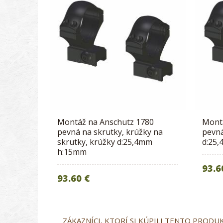
Montáž na Anschutz 1780
Mont
pevná na skrutky, krúžky na
pevná
skrutky, krúžky d:25,4mm
d:25
h:15mm
93.6
93.60 €
ZÁKAZNÍCI, KTORÍ SI KÚPILI TENTO PRODUKT