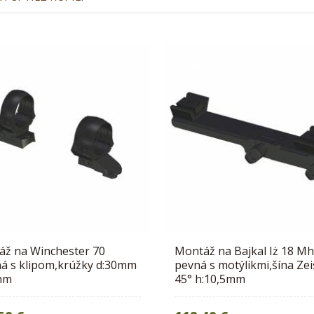
ž na Winchester 70
Montáž na Bajkal Iż 18 M
á s klipom,krúžky d:30mm
pevná s motýlikmi,šína Ze
mm
45° h:10,5mm