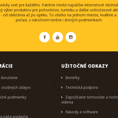
ovnícky svet pre každého. Patríme medzi najväčšie internetové obch
ký výber produktov pre poľovníctvo, turistiku a ďalšie voľnočasové akti
 - od oblečenia až po optiku. To všetko na jednom mieste, kvalitne 
počasí, v náročnom teréne i drsných podmienkach.
MÁCIE
UŽITOČNÉ ODKAZY
 doručenie
Benefity
 osobných údajov
Technická podpora
čné podmienky
Zapožičanie termovízie a noč
videnia
Návody a software
 a naša predajňa