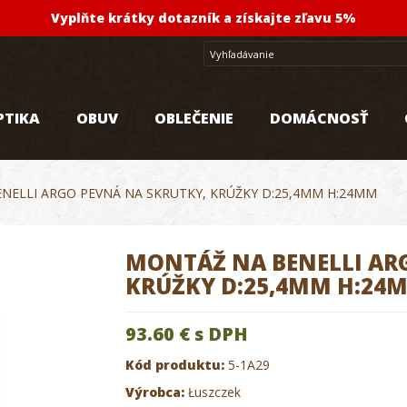
Vyplňte krátky dotazník a získajte zľavu 5%
PTIKA
OBUV
OBLEČENIE
DOMÁCNOSŤ
NELLI ARGO PEVNÁ NA SKRUTKY, KRÚŽKY D:25,4MM H:24MM
MONTÁŽ NA BENELLI AR
KRÚŽKY D:25,4MM H:24
93.60 €
s DPH
Kód produktu:
5-1A29
Výrobca:
Łuszczek