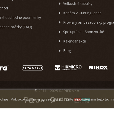
Veľkostné tabuľky
chod
Kariéra v HuntingLande
né obchodné podmienky
Provízny ambasadorský progr
ladené otázky (FAQ)
Spolupráca - Sponzorské
Kalendár akcií
Blog
© 2011 - 2025 RAPIER s.r.o.
kies. Pokračovaním v jej prezeraní súhlasíte s používaním tejto techn