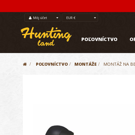
Môj účet
EUR €
POĽOVNÍCTVO
O
>
POĽOVNÍCTVO
>
MONTÁŽE
>
MONTÁŽ NA BE