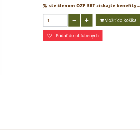
ste členom OZP SR? získajte benefity..
Vložiť do košíka
Pridať do obľúbených