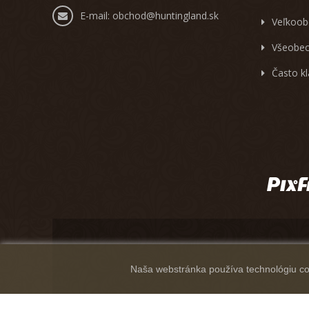
E-mail:
obchod@huntingland.sk
Veľkoob
Všeobec
Často k
Naša webstránka používa technológiu coo