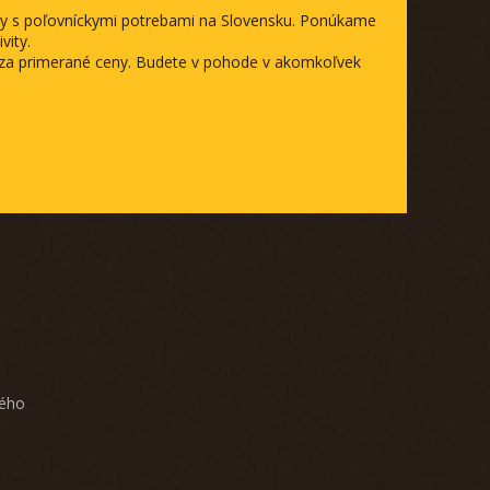
ody s poľovníckymi potrebami na Slovensku. Ponúkame
vity.
a za primerané ceny. Budete v pohode v akomkoľvek
ného