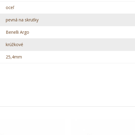
oceľ
pevná na skrutky
Benelli Argo
krúžkové
25,4mm