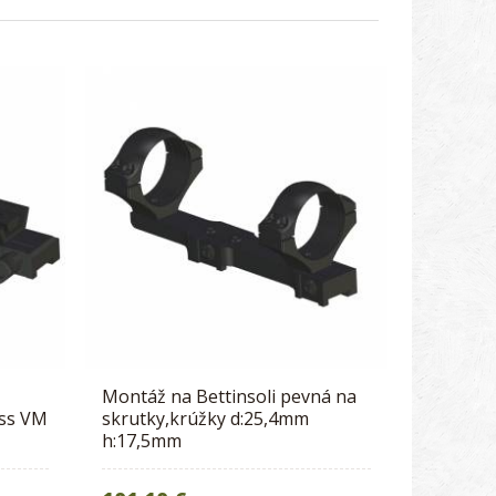
h
Montáž na Bettinsoli pevná na
iss VM
skrutky,krúžky d:25,4mm
h:17,5mm