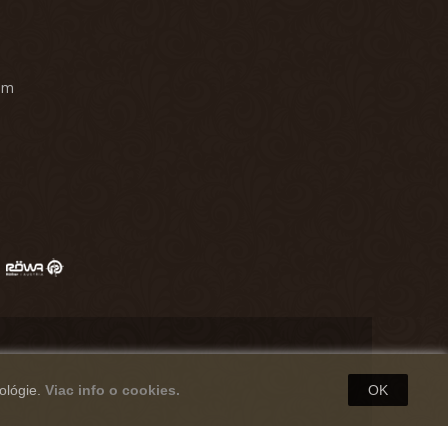
am
ológie.
Viac info o cookies.
OK