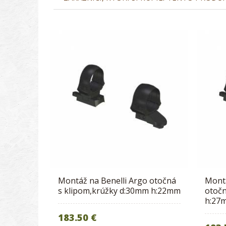
Montáž na Benelli Argo otočná
Montá
s klipom,krúžky d:30mm h:22mm
otočn
h:27
183.50 €