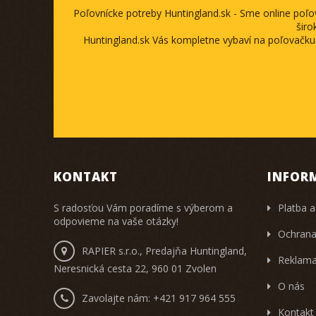
Poľovnícke potreby Huntingland.sk - Sme online poľ
širo
Huntingland.sk Vás kompletne vybaví na poľovačku
KONTAKT
INFOR
S radosťou Vám poradíme s výberom a
Platba a
odpovieme na vaše otázky!
Ochrana
RAPIER s.r.o., Predajňa Huntingland,
Reklama
Neresnická cesta 22, 960 01 Zvolen
O nás
Zavolajte nám:
+421 917 964 555
Kontakt