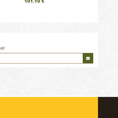
101.10 €
up!