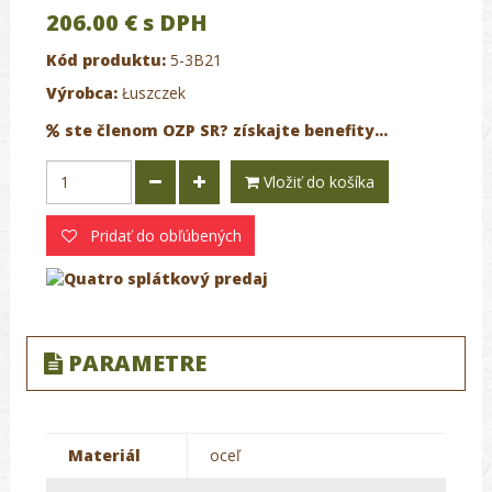
206.00 €
s DPH
Kód produktu:
5-3B21
Výrobca:
Łuszczek
ste členom OZP SR? získajte benefity...
Vložiť do košíka
Pridať do obľúbených
PARAMETRE
Materiál
oceľ