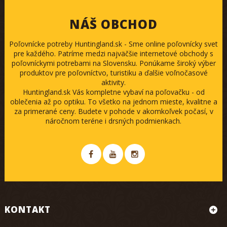
NÁŠ OBCHOD
Poľovnícke potreby Huntingland.sk - Sme online poľovnícky svet
pre každého. Patríme medzi najväčšie internetové obchody s
poľovníckymi potrebami na Slovensku. Ponúkame široký výber
produktov pre poľovníctvo, turistiku a ďalšie voľnočasové
aktivity.
Huntingland.sk Vás kompletne vybaví na poľovačku - od
oblečenia až po optiku. To všetko na jednom mieste, kvalitne a
za primerané ceny. Budete v pohode v akomkoľvek počasí, v
náročnom teréne i drsných podmienkach.
KONTAKT