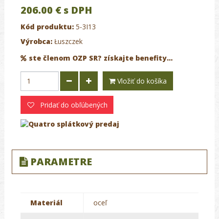
206.00 €
s DPH
Kód produktu:
5-3I13
Výrobca:
Łuszczek
ste členom OZP SR? získajte benefity...
Vložiť do košíka
Pridať do obľúbených
PARAMETRE
Materiál
oceľ